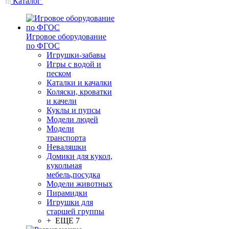
Каталог
Игровое оборудование
по ФГОС
Игрушки-забавы
Игры с водой и
песком
Каталки и качалки
Коляски, кроватки
и качели
Куклы и пупсы
Модели людей
Модели
транспорта
Неваляшки
Домики для кукол,
кукольная
мебель,посудка
Модели животных
Пирамидки
Игрушки для
старшей группы
+ ЕЩЕ 7