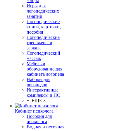
зонды
Игры для
логопедических
занятий
Логопедические
книги, карточки,
пособия
Логопедические
тренажеры и
зеркала
Логопедический
массаж
Мебель и
оборудование для
кабинета логопеда
Наборы для
логопедов
Интерактивные
комплексы и ПО
+ ЕЩЕ 3
Кабинет психолога
Пособия для
психолога
Водная и песочная