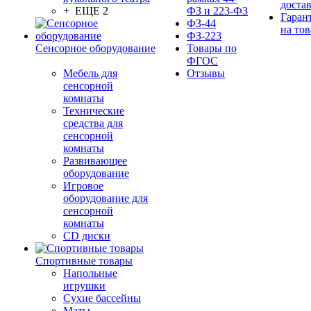
доста
+ ЕЩЕ 2
ФЗ и 223-ФЗ
Гаран
ФЗ-44
на тов
ФЗ-223
Сенсорное оборудование
Товары по
ФГОС
Мебель для
Отзывы
сенсорной
комнаты
Технические
средства для
сенсорной
комнаты
Развивающее
оборудование
Игровое
оборудование для
сенсорной
комнаты
CD диски
Спортивные товары
Напольные
игрушки
Сухие бассейны
Маты