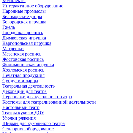
Комплекты
Интерактивное оборудование
Народные промыслы
Беломорские узоры
Богородская игрушка
Гжель
Городецкая роспись
Дымковская игрушка
Каргопольская игрушка
Матрешки
Мезенская роспись
Жостовская роспись
Филимоновская игрушка
Хохломская роспись
Печатная продукция
Сундуки и ларцы
Театральная деятельность
Декорации для театра
Персонажи для кукольного театра
Костюмы для театрализованной деятельности
Настольный театр
Театры кукол в ДОУ
Уголки ряжения
Ширмы для кукольного театра
Сенсорное оборудование