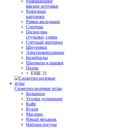
Развивающие
мягкие игрушки
Разрезные
картинки
Рамки-вкладыши
Сортеры
Цилиндры,
стучалки, горки
Счетный материал
Шнуровки
Электровикторины
Бизиборды
Шахматы и шашки
Пазлы
+ ЕЩЕ 21
Сюжетно-ролевые игры
Больница
Уголки уединения
Кафе
Кухня
Магазин
Юный механик
Наборы посуды