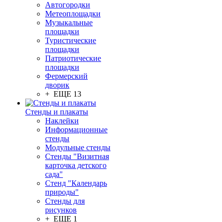
Автогородки
Метеоплощадки
Музыкальные
площадки
Туристические
площадки
Патриотические
площадки
Фермерский
дворик
+ ЕЩЕ 13
Стенды и плакаты
Наклейки
Информационные
стенды
Модульные стенды
Стенды "Визитная
карточка детского
сада"
Стенд "Календарь
природы"
Стенды для
рисунков
+ ЕЩЕ 1