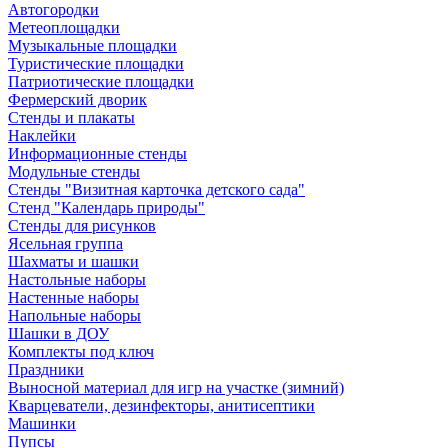
Автогородки
Метеоплощадки
Музыкальные площадки
Туристические площадки
Патриотические площадки
Фермерский дворик
Стенды и плакаты
Наклейки
Информационные стенды
Модульные стенды
Стенды "Визитная карточка детского сада"
Стенд "Календарь природы"
Стенды для рисунков
Ясельная группа
Шахматы и шашки
Настольные наборы
Настенные наборы
Напольные наборы
Шашки в ДОУ
Комплекты под ключ
Праздники
Выносной материал для игр на участке (зимний)
Кварцеватели, дезинфекторы, анитисептики
Машинки
Пупсы