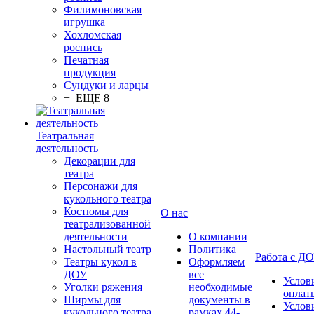
Филимоновская
игрушка
Хохломская
роспись
Печатная
продукция
Сундуки и ларцы
+ ЕЩЕ 8
Театральная
деятельность
Декорации для
театра
Персонажи для
кукольного театра
Костюмы для
О нас
театрализованной
деятельности
О компании
Настольный театр
Политика
Работа с Д
Театры кукол в
Оформляем
ДОУ
все
Услов
Уголки ряжения
необходимые
оплат
Ширмы для
документы в
Услов
кукольного театра
рамках 44-