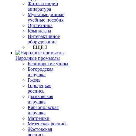
Фото- и видио
аппаратура
Мультимедийные
учебные пособия
Оргтехника
Комплекты
Интерактивное
оборудование
+ ЕЩЕ 3
Народные промыслы
Беломорские узоры
Богородская
игрушка
Гжель
Городецкая
роспись
Дымковская
игрушка
Каргопольская
игрушка
Матрешки
Мезенская роспись
Жостовская
роспись