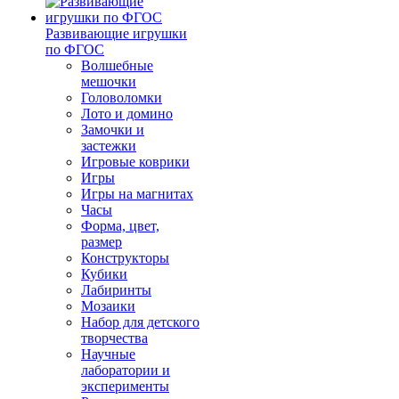
Развивающие игрушки
по ФГОС
Волшебные
мешочки
Головоломки
Лото и домино
Замочки и
застежки
Игровые коврики
Игры
Игры на магнитах
Часы
Форма, цвет,
размер
Конструкторы
Кубики
Лабиринты
Мозаики
Набор для детского
творчества
Научные
лаборатории и
эксперименты