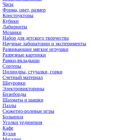
Часы
Форма, цвет, размер
Конструкторы
Кубики
Лабиринты
Мозаики
Набор для детского творчества
Научные лаборатории и эксперименты
Развивающие мягкие игрушки
Разрезные картинки
Рамки-вкладыши
Сортеры
Цилиндры, стучалки, горки
Счетный материал
Шнуровки
Электровикторины
Бизиборды
Шахматы и шашки
Пазлы
Сюжетно-ролевые игры
Больница
Уголки уединения
Кафе
Кухня
Магазин