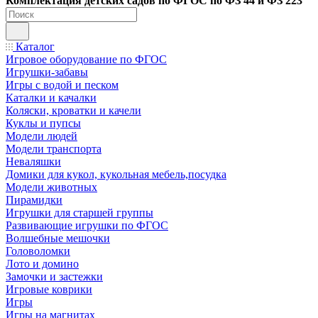
Ко
мплектация детских садов по ФГОC по ФЗ 44 и ФЗ 223
Каталог
Игровое оборудование по ФГОС
Игрушки-забавы
Игры с водой и песком
Каталки и качалки
Коляски, кроватки и качели
Куклы и пупсы
Модели людей
Модели транспорта
Неваляшки
Домики для кукол, кукольная мебель,посудка
Модели животных
Пирамидки
Игрушки для старшей группы
Развивающие игрушки по ФГОС
Волшебные мешочки
Головоломки
Лото и домино
Замочки и застежки
Игровые коврики
Игры
Игры на магнитах