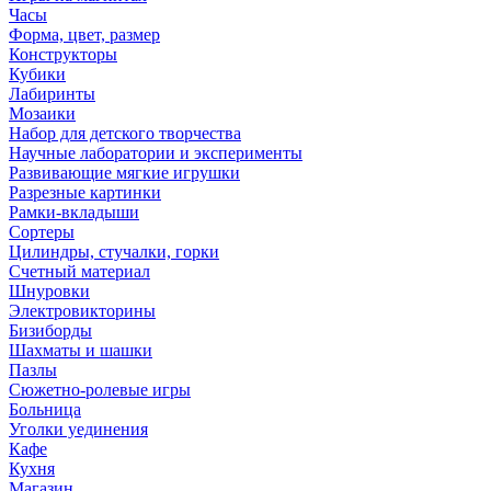
Часы
Форма, цвет, размер
Конструкторы
Кубики
Лабиринты
Мозаики
Набор для детского творчества
Научные лаборатории и эксперименты
Развивающие мягкие игрушки
Разрезные картинки
Рамки-вкладыши
Сортеры
Цилиндры, стучалки, горки
Счетный материал
Шнуровки
Электровикторины
Бизиборды
Шахматы и шашки
Пазлы
Сюжетно-ролевые игры
Больница
Уголки уединения
Кафе
Кухня
Магазин