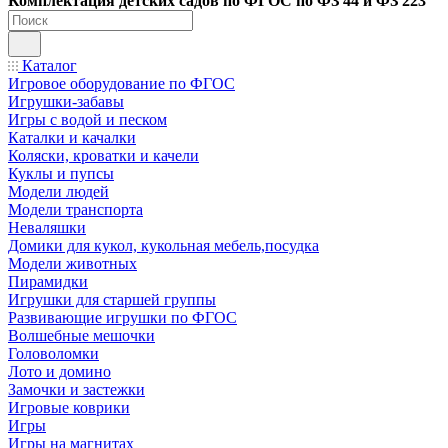
Ко
мплектация детских садов по ФГОC по ФЗ 44 и ФЗ 223
Каталог
Игровое оборудование по ФГОС
Игрушки-забавы
Игры с водой и песком
Каталки и качалки
Коляски, кроватки и качели
Куклы и пупсы
Модели людей
Модели транспорта
Неваляшки
Домики для кукол, кукольная мебель,посудка
Модели животных
Пирамидки
Игрушки для старшей группы
Развивающие игрушки по ФГОС
Волшебные мешочки
Головоломки
Лото и домино
Замочки и застежки
Игровые коврики
Игры
Игры на магнитах