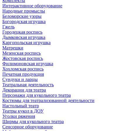
Комплекты
Интерактивное оборудование
Народные промыслы
Беломорские узоры
Богородская игрушка
Гжель
Городецкая роспись
Дымковская игрушка
Каргопольская игрушка
Матрешки
Мезенская роспись
Жостовская роспись
Филимоновская игрушка
Хохломская роспись
Печатная продукция
Сундуки и ларцы
Театральная деятельность
Декорации для театра
Персонажи для кукольного театра
Костюмы для театрализованной деятельности
Настольный театр
Театры кукол в ДОУ
Уголки ряжения
Ширмы для кукольного театра
Сенсорное оборудование