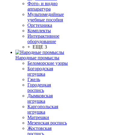
Фото- и видио
аппаратура
Мультимедийные
учебные пособия
Оргтехника
Комплекты
Интерактивное
оборудование
+ ЕЩЕ 3
Народные промыслы
Беломорские узоры
Богородская
игрушка
Гжель
Городецкая
роспись
Дымковская
игрушка
Каргопольская
игрушка
Матрешки
Мезенская роспись
Жостовская
роспись