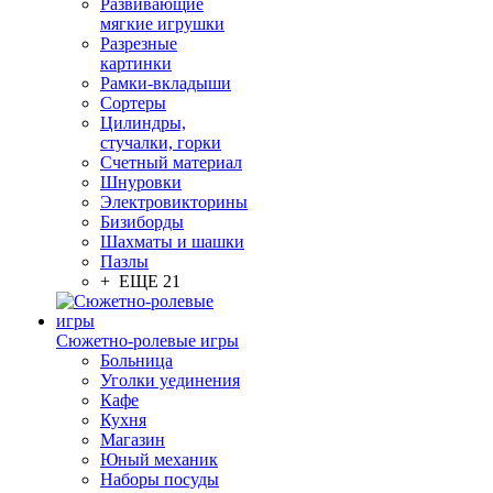
Развивающие
мягкие игрушки
Разрезные
картинки
Рамки-вкладыши
Сортеры
Цилиндры,
стучалки, горки
Счетный материал
Шнуровки
Электровикторины
Бизиборды
Шахматы и шашки
Пазлы
+ ЕЩЕ 21
Сюжетно-ролевые игры
Больница
Уголки уединения
Кафе
Кухня
Магазин
Юный механик
Наборы посуды