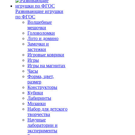
Развивающие игрушки
по ФГОС
Волшебные
мешочки
Головоломки
Лото и домино
Замочки и
застежки
Игровые коврики
Игры
Игры на магнитах
Часы
Форма, цвет,
размер
Конструкторы
Кубики
Лабиринты
Мозаики
Набор для детского
творчества
Научные
лаборатории и
эксперименты