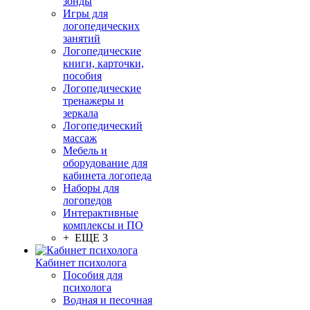
зонды
Игры для
логопедических
занятий
Логопедические
книги, карточки,
пособия
Логопедические
тренажеры и
зеркала
Логопедический
массаж
Мебель и
оборудование для
кабинета логопеда
Наборы для
логопедов
Интерактивные
комплексы и ПО
+ ЕЩЕ 3
Кабинет психолога
Пособия для
психолога
Водная и песочная