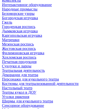
Комплекты
Интерактивное оборудование
Народные промыслы
Беломорские узоры
Богородская игрушка
Гжель
Городецкая роспись
Дымковская игрушка
Каргопольская игрушка
Матрешки
Мезенская роспись
Жостовская роспись
Филимоновская игрушка
Хохломская роспись
Печатная продукция
Сундуки и ларцы
Театральная деятельность
Декорации для театра
Персонажи для кукольного театра
Костюмы для театрализованной деятельности
Настольный театр
Театры кукол в ДОУ
Уголки ряжения
Ширмы для кукольного театра
Сенсорное оборудование