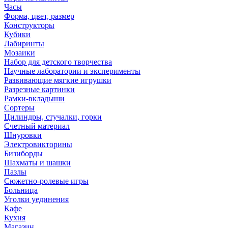
Часы
Форма, цвет, размер
Конструкторы
Кубики
Лабиринты
Мозаики
Набор для детского творчества
Научные лаборатории и эксперименты
Развивающие мягкие игрушки
Разрезные картинки
Рамки-вкладыши
Сортеры
Цилиндры, стучалки, горки
Счетный материал
Шнуровки
Электровикторины
Бизиборды
Шахматы и шашки
Пазлы
Сюжетно-ролевые игры
Больница
Уголки уединения
Кафе
Кухня
Магазин