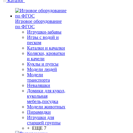
Каталог
Игровое оборудование
по ФГОС
Игрушки-забавы
Игры с водой и
песком
Каталки и качалки
Коляски, кроватки
и качели
Куклы и пупсы
Модели людей
Модели
транспорта
Неваляшки
Домики для кукол,
кукольная
мебель,посудка
Модели животных
Пирамидки
Игрушки для
старшей группы
+ ЕЩЕ 7