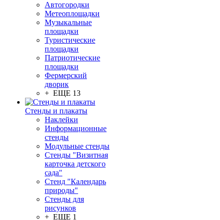
Автогородки
Метеоплощадки
Музыкальные
площадки
Туристические
площадки
Патриотические
площадки
Фермерский
дворик
+ ЕЩЕ 13
Стенды и плакаты
Наклейки
Информационные
стенды
Модульные стенды
Стенды "Визитная
карточка детского
сада"
Стенд "Календарь
природы"
Стенды для
рисунков
+ ЕЩЕ 1