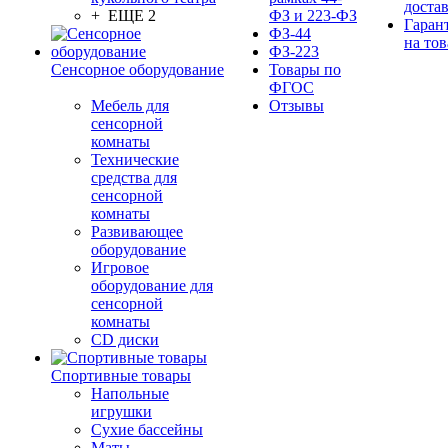
доста
+ ЕЩЕ 2
ФЗ и 223-ФЗ
Гаран
ФЗ-44
на тов
ФЗ-223
Сенсорное оборудование
Товары по
ФГОС
Мебель для
Отзывы
сенсорной
комнаты
Технические
средства для
сенсорной
комнаты
Развивающее
оборудование
Игровое
оборудование для
сенсорной
комнаты
CD диски
Спортивные товары
Напольные
игрушки
Сухие бассейны
Маты