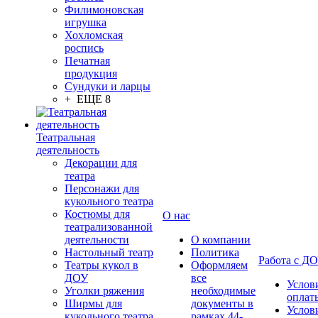
Филимоновская
игрушка
Хохломская
роспись
Печатная
продукция
Сундуки и ларцы
+ ЕЩЕ 8
Театральная
деятельность
Декорации для
театра
Персонажи для
кукольного театра
Костюмы для
О нас
театрализованной
деятельности
О компании
Настольный театр
Политика
Работа с Д
Театры кукол в
Оформляем
ДОУ
все
Услов
Уголки ряжения
необходимые
оплат
Ширмы для
документы в
Услов
кукольного театра
рамках 44-