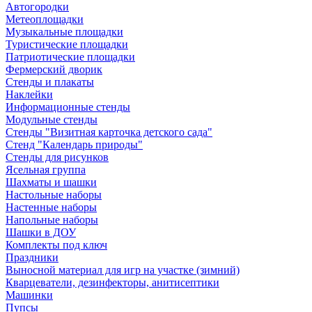
Автогородки
Метеоплощадки
Музыкальные площадки
Туристические площадки
Патриотические площадки
Фермерский дворик
Стенды и плакаты
Наклейки
Информационные стенды
Модульные стенды
Стенды "Визитная карточка детского сада"
Стенд "Календарь природы"
Стенды для рисунков
Ясельная группа
Шахматы и шашки
Настольные наборы
Настенные наборы
Напольные наборы
Шашки в ДОУ
Комплекты под ключ
Праздники
Выносной материал для игр на участке (зимний)
Кварцеватели, дезинфекторы, анитисептики
Машинки
Пупсы