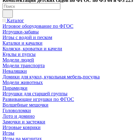
Ко
мплектация детских садов по ФГОC по ФЗ 44 и ФЗ 223
Каталог
Игровое оборудование по ФГОС
Игрушки-забавы
Игры с водой и песком
Каталки и качалки
Коляски, кроватки и качели
Куклы и пупсы
Модели людей
Модели транспорта
Неваляшки
Домики для кукол, кукольная мебель,посудка
Модели животных
Пирамидки
Игрушки для старшей группы
Развивающие игрушки по ФГОС
Волшебные мешочки
Головоломки
Лото и домино
Замочки и застежки
Игровые коврики
Игры
Игры на магнитах