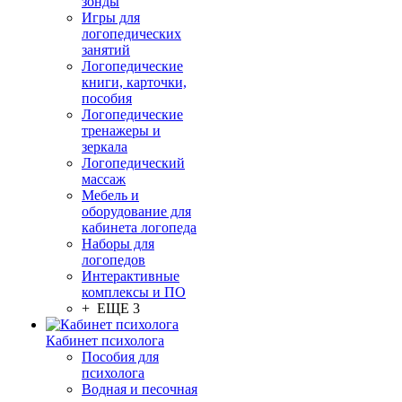
зонды
Игры для
логопедических
занятий
Логопедические
книги, карточки,
пособия
Логопедические
тренажеры и
зеркала
Логопедический
массаж
Мебель и
оборудование для
кабинета логопеда
Наборы для
логопедов
Интерактивные
комплексы и ПО
+ ЕЩЕ 3
Кабинет психолога
Пособия для
психолога
Водная и песочная