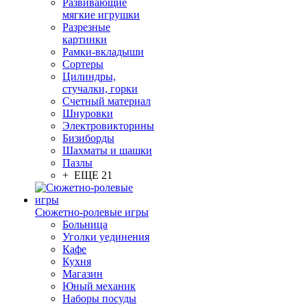
Развивающие
мягкие игрушки
Разрезные
картинки
Рамки-вкладыши
Сортеры
Цилиндры,
стучалки, горки
Счетный материал
Шнуровки
Электровикторины
Бизиборды
Шахматы и шашки
Пазлы
+ ЕЩЕ 21
Сюжетно-ролевые игры
Больница
Уголки уединения
Кафе
Кухня
Магазин
Юный механик
Наборы посуды