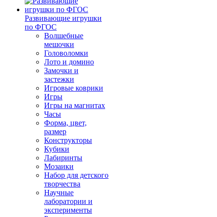
Развивающие игрушки
по ФГОС
Волшебные
мешочки
Головоломки
Лото и домино
Замочки и
застежки
Игровые коврики
Игры
Игры на магнитах
Часы
Форма, цвет,
размер
Конструкторы
Кубики
Лабиринты
Мозаики
Набор для детского
творчества
Научные
лаборатории и
эксперименты