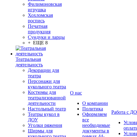
Филимоновская
игрушка
Хохломская
роспись
Печатная
продукция
Сундуки и ларцы
+ ЕЩЕ 8
Театральная
деятельность
Декорации для
театра
Персонажи для
кукольного театра
Костюмы для
О нас
театрализованной
деятельности
О компании
Настольный театр
Политика
Работа с Д
Театры кукол в
Оформляем
ДОУ
все
Услов
Уголки ряжения
необходимые
оплат
Ширмы для
документы в
Услов
кукольного театра
рамках 44-