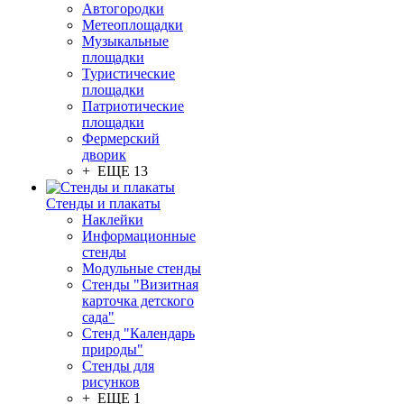
Автогородки
Метеоплощадки
Музыкальные
площадки
Туристические
площадки
Патриотические
площадки
Фермерский
дворик
+ ЕЩЕ 13
Стенды и плакаты
Наклейки
Информационные
стенды
Модульные стенды
Стенды "Визитная
карточка детского
сада"
Стенд "Календарь
природы"
Стенды для
рисунков
+ ЕЩЕ 1