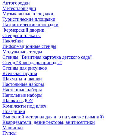
Автогородки
Метеоплощадки
Музыкальные площадки
Туристические площадки
Патриотические площадки
Фермерский дворик
Стенды и плакаты
Наклейки
Информационные стенды
Модульные стенды
Стенды "Визитная карточка детского сада"
Стенд "Календарь природы"
Стенды для рисунков
Ясельная группа
Шахматы и шашки
Настольные наборы
Настенные наборы
Напольные наборы
Шашки в ДОУ
Комплекты под ключ
Праздники
Выносной материал для игр на участке (зимний)
Кварцеватели, дезинфекторы, анитисептики
Машинки
Пупсы