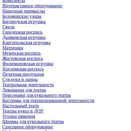
Комплекты
Интерактивное оборудование
Народные промыслы
Беломорские узоры
Богородская игрушка
Гжель
Городецкая роспись
Дымковская игрушка
Каргопольская игрушка
Матрешки
Мезенская роспись
Жостовская роспись
Филимоновская игрушка
Хохломская роспись
Печатная продукция
Сундуки и ларцы
Театральная деятельность
Декорации для театра
Персонажи для кукольного театра
Костюмы для театрализованной деятельности
Настольный театр
Театры кукол в ДОУ
Уголки ряжения
Ширмы для кукольного театра
Сенсорное оборудование