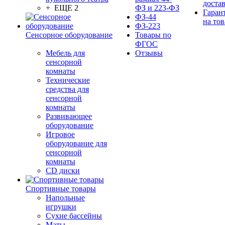
доста
+ ЕЩЕ 2
ФЗ и 223-ФЗ
Гаран
ФЗ-44
на тов
ФЗ-223
Сенсорное оборудование
Товары по
ФГОС
Мебель для
Отзывы
сенсорной
комнаты
Технические
средства для
сенсорной
комнаты
Развивающее
оборудование
Игровое
оборудование для
сенсорной
комнаты
CD диски
Спортивные товары
Напольные
игрушки
Сухие бассейны
Маты