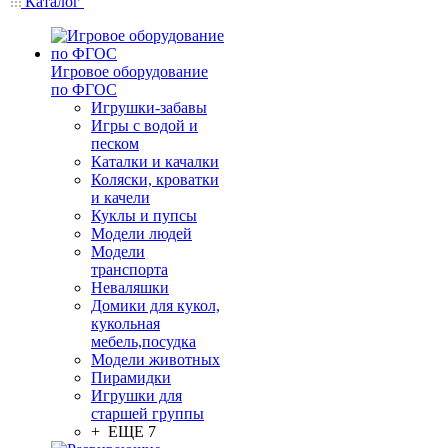
Каталог
Игровое оборудование
по ФГОС
Игрушки-забавы
Игры с водой и
песком
Каталки и качалки
Коляски, кроватки
и качели
Куклы и пупсы
Модели людей
Модели
транспорта
Неваляшки
Домики для кукол,
кукольная
мебель,посудка
Модели животных
Пирамидки
Игрушки для
старшей группы
+ ЕЩЕ 7