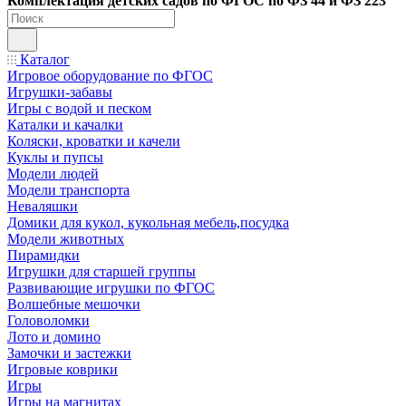
Ко
мплектация детских садов по ФГОC по ФЗ 44 и ФЗ 223
Каталог
Игровое оборудование по ФГОС
Игрушки-забавы
Игры с водой и песком
Каталки и качалки
Коляски, кроватки и качели
Куклы и пупсы
Модели людей
Модели транспорта
Неваляшки
Домики для кукол, кукольная мебель,посудка
Модели животных
Пирамидки
Игрушки для старшей группы
Развивающие игрушки по ФГОС
Волшебные мешочки
Головоломки
Лото и домино
Замочки и застежки
Игровые коврики
Игры
Игры на магнитах