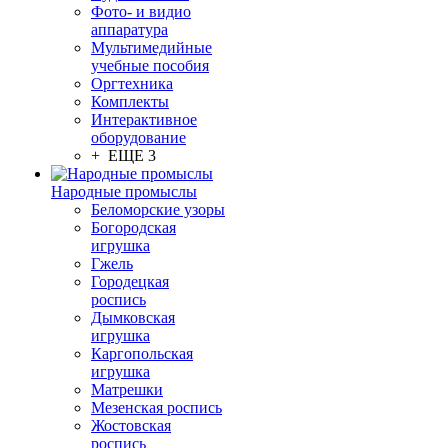
Фото- и видио
аппаратура
Мультимедийные
учебные пособия
Оргтехника
Комплекты
Интерактивное
оборудование
+ ЕЩЕ 3
Народные промыслы
Беломорские узоры
Богородская
игрушка
Гжель
Городецкая
роспись
Дымковская
игрушка
Каргопольская
игрушка
Матрешки
Мезенская роспись
Жостовская
роспись