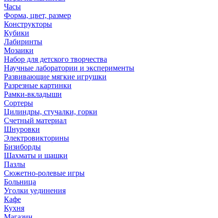
Часы
Форма, цвет, размер
Конструкторы
Кубики
Лабиринты
Мозаики
Набор для детского творчества
Научные лаборатории и эксперименты
Развивающие мягкие игрушки
Разрезные картинки
Рамки-вкладыши
Сортеры
Цилиндры, стучалки, горки
Счетный материал
Шнуровки
Электровикторины
Бизиборды
Шахматы и шашки
Пазлы
Сюжетно-ролевые игры
Больница
Уголки уединения
Кафе
Кухня
Магазин