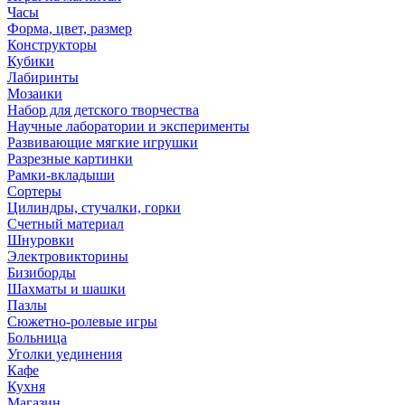
Часы
Форма, цвет, размер
Конструкторы
Кубики
Лабиринты
Мозаики
Набор для детского творчества
Научные лаборатории и эксперименты
Развивающие мягкие игрушки
Разрезные картинки
Рамки-вкладыши
Сортеры
Цилиндры, стучалки, горки
Счетный материал
Шнуровки
Электровикторины
Бизиборды
Шахматы и шашки
Пазлы
Сюжетно-ролевые игры
Больница
Уголки уединения
Кафе
Кухня
Магазин