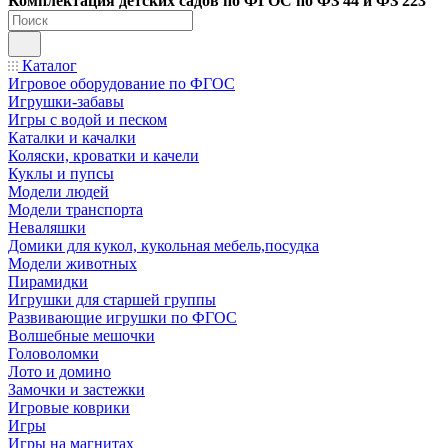
Ко
мплектация детских садов по ФГОC по ФЗ 44 и ФЗ 223
Каталог
Игровое оборудование по ФГОС
Игрушки-забавы
Игры с водой и песком
Каталки и качалки
Коляски, кроватки и качели
Куклы и пупсы
Модели людей
Модели транспорта
Неваляшки
Домики для кукол, кукольная мебель,посудка
Модели животных
Пирамидки
Игрушки для старшей группы
Развивающие игрушки по ФГОС
Волшебные мешочки
Головоломки
Лото и домино
Замочки и застежки
Игровые коврики
Игры
Игры на магнитах