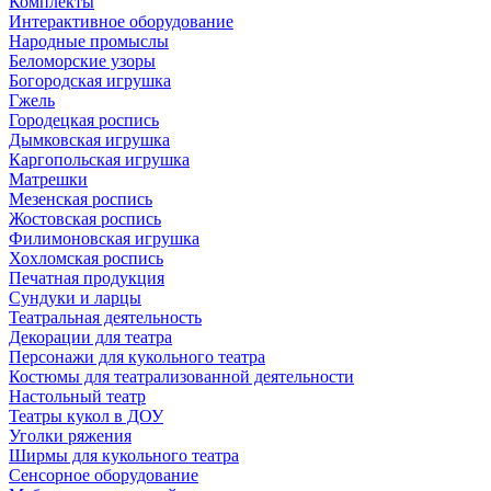
Комплекты
Интерактивное оборудование
Народные промыслы
Беломорские узоры
Богородская игрушка
Гжель
Городецкая роспись
Дымковская игрушка
Каргопольская игрушка
Матрешки
Мезенская роспись
Жостовская роспись
Филимоновская игрушка
Хохломская роспись
Печатная продукция
Сундуки и ларцы
Театральная деятельность
Декорации для театра
Персонажи для кукольного театра
Костюмы для театрализованной деятельности
Настольный театр
Театры кукол в ДОУ
Уголки ряжения
Ширмы для кукольного театра
Сенсорное оборудование