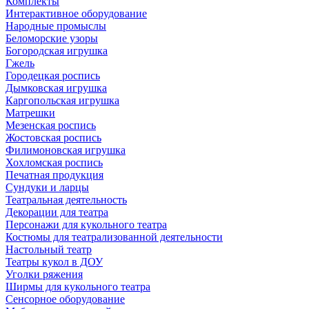
Комплекты
Интерактивное оборудование
Народные промыслы
Беломорские узоры
Богородская игрушка
Гжель
Городецкая роспись
Дымковская игрушка
Каргопольская игрушка
Матрешки
Мезенская роспись
Жостовская роспись
Филимоновская игрушка
Хохломская роспись
Печатная продукция
Сундуки и ларцы
Театральная деятельность
Декорации для театра
Персонажи для кукольного театра
Костюмы для театрализованной деятельности
Настольный театр
Театры кукол в ДОУ
Уголки ряжения
Ширмы для кукольного театра
Сенсорное оборудование