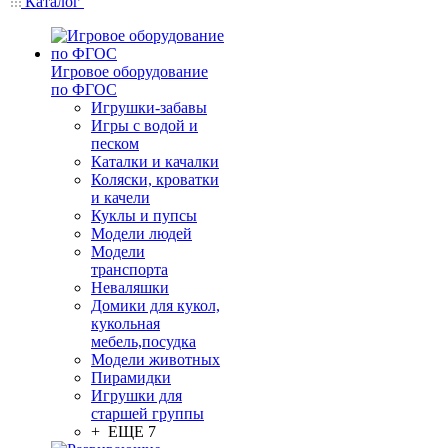
Каталог
Игровое оборудование
по ФГОС
Игрушки-забавы
Игры с водой и
песком
Каталки и качалки
Коляски, кроватки
и качели
Куклы и пупсы
Модели людей
Модели
транспорта
Неваляшки
Домики для кукол,
кукольная
мебель,посудка
Модели животных
Пирамидки
Игрушки для
старшей группы
+ ЕЩЕ 7