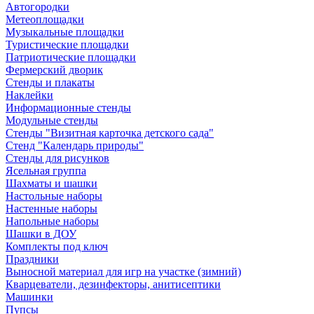
Автогородки
Метеоплощадки
Музыкальные площадки
Туристические площадки
Патриотические площадки
Фермерский дворик
Стенды и плакаты
Наклейки
Информационные стенды
Модульные стенды
Стенды "Визитная карточка детского сада"
Стенд "Календарь природы"
Стенды для рисунков
Ясельная группа
Шахматы и шашки
Настольные наборы
Настенные наборы
Напольные наборы
Шашки в ДОУ
Комплекты под ключ
Праздники
Выносной материал для игр на участке (зимний)
Кварцеватели, дезинфекторы, анитисептики
Машинки
Пупсы