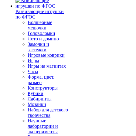
Развивающие игрушки
по ФГОС
Волшебные
мешочки
Головоломки
Лото и домино
Замочки и
застежки
Игровые коврики
Игры
Игры на магнитах
Часы
Форма, цвет,
размер
Конструкторы
Кубики
Лабиринты
Мозаики
Набор для детского
творчества
Научные
лаборатории и
эксперименты