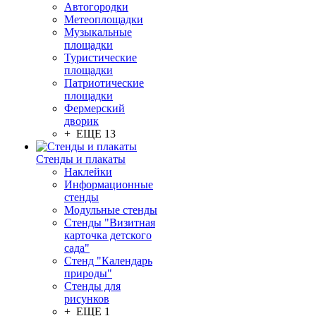
Автогородки
Метеоплощадки
Музыкальные
площадки
Туристические
площадки
Патриотические
площадки
Фермерский
дворик
+ ЕЩЕ 13
Стенды и плакаты
Наклейки
Информационные
стенды
Модульные стенды
Стенды "Визитная
карточка детского
сада"
Стенд "Календарь
природы"
Стенды для
рисунков
+ ЕЩЕ 1