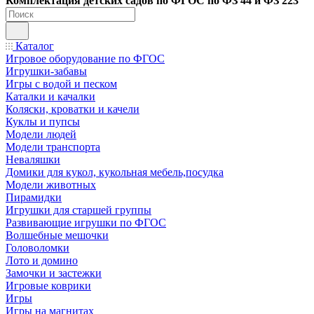
Ко
мплектация детских садов по ФГОC по ФЗ 44 и ФЗ 223
Каталог
Игровое оборудование по ФГОС
Игрушки-забавы
Игры с водой и песком
Каталки и качалки
Коляски, кроватки и качели
Куклы и пупсы
Модели людей
Модели транспорта
Неваляшки
Домики для кукол, кукольная мебель,посудка
Модели животных
Пирамидки
Игрушки для старшей группы
Развивающие игрушки по ФГОС
Волшебные мешочки
Головоломки
Лото и домино
Замочки и застежки
Игровые коврики
Игры
Игры на магнитах