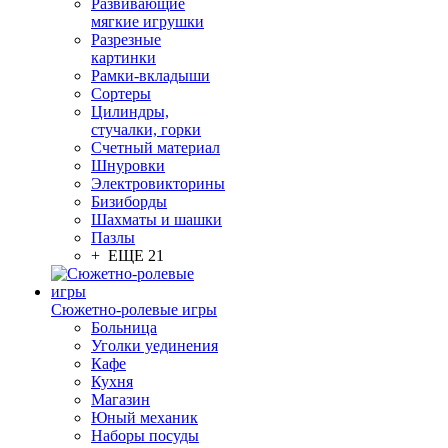
Развивающие
мягкие игрушки
Разрезные
картинки
Рамки-вкладыши
Сортеры
Цилиндры,
стучалки, горки
Счетный материал
Шнуровки
Электровикторины
Бизиборды
Шахматы и шашки
Пазлы
+ ЕЩЕ 21
Сюжетно-ролевые игры
Больница
Уголки уединения
Кафе
Кухня
Магазин
Юный механик
Наборы посуды