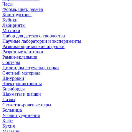
Часы
Форма, цвет, размер
Конструкторы
Кубики
Лабиринты
Мозаики
Набор для детского творчества
Научные лаборатории и эксперименты
Развивающие мягкие игрушки
Разрезные картинки
Рамки-вкладыши
Сортеры
Цилиндры, стучалки, горки
Счетный материал
Шнуровки
Электровикторины
Бизиборды
Шахматы и шашки
Пазлы
Сюжетно-ролевые игры
Больница
Уголки уединения
Кафе
Кухня
Магазин