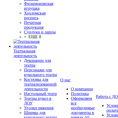
Филимоновская
игрушка
Хохломская
роспись
Печатная
продукция
Сундуки и ларцы
+ ЕЩЕ 8
Театральная
деятельность
Декорации для
театра
Персонажи для
кукольного театра
Костюмы для
О нас
театрализованной
деятельности
О компании
Настольный театр
Политика
Работа с Д
Театры кукол в
Оформляем
ДОУ
все
Услов
Уголки ряжения
необходимые
оплат
Ширмы для
документы в
Услов
кукольного театра
рамках 44-