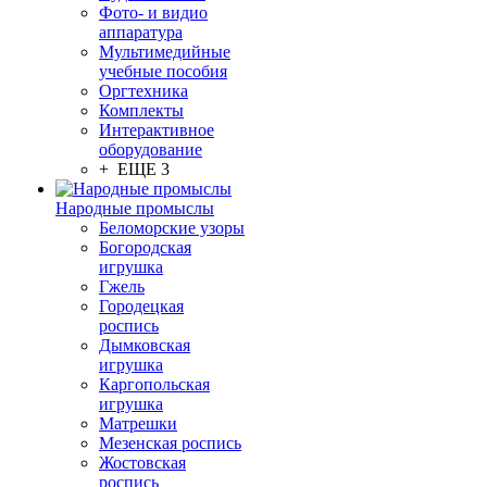
Фото- и видио
аппаратура
Мультимедийные
учебные пособия
Оргтехника
Комплекты
Интерактивное
оборудование
+ ЕЩЕ 3
Народные промыслы
Беломорские узоры
Богородская
игрушка
Гжель
Городецкая
роспись
Дымковская
игрушка
Каргопольская
игрушка
Матрешки
Мезенская роспись
Жостовская
роспись