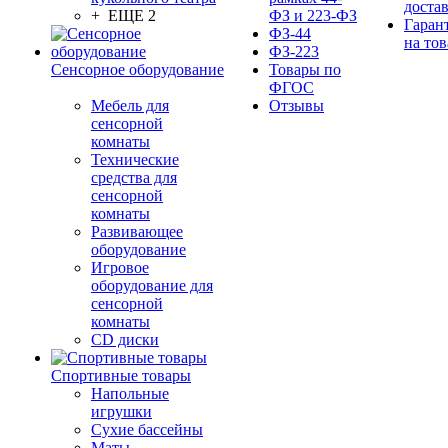
доста
+ ЕЩЕ 2
ФЗ и 223-ФЗ
Гаран
ФЗ-44
на тов
ФЗ-223
Сенсорное оборудование
Товары по
ФГОС
Мебель для
Отзывы
сенсорной
комнаты
Технические
средства для
сенсорной
комнаты
Развивающее
оборудование
Игровое
оборудование для
сенсорной
комнаты
CD диски
Спортивные товары
Напольные
игрушки
Сухие бассейны
Маты