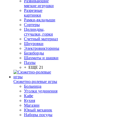
Развивающие
мягкие игрушки
Разрезные
картинки
Рамки-вкладыши
Сортеры
Цилиндры,
стучалки, горки
Счетный материал
Шнуровки
Электровикторины
Бизиборды
Шахматы и шашки
Пазлы
+ ЕЩЕ 21
Сюжетно-ролевые игры
Больница
Уголки уединения
Кафе
Кухня
Магазин
Юный механик
Наборы посуды