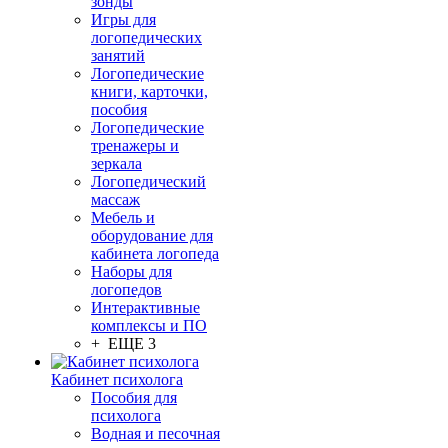
зонды
Игры для
логопедических
занятий
Логопедические
книги, карточки,
пособия
Логопедические
тренажеры и
зеркала
Логопедический
массаж
Мебель и
оборудование для
кабинета логопеда
Наборы для
логопедов
Интерактивные
комплексы и ПО
+ ЕЩЕ 3
Кабинет психолога
Пособия для
психолога
Водная и песочная