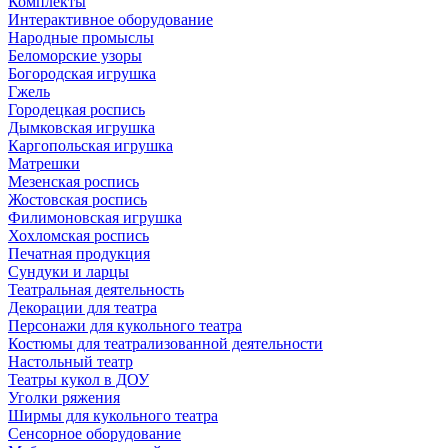
Комплекты
Интерактивное оборудование
Народные промыслы
Беломорские узоры
Богородская игрушка
Гжель
Городецкая роспись
Дымковская игрушка
Каргопольская игрушка
Матрешки
Мезенская роспись
Жостовская роспись
Филимоновская игрушка
Хохломская роспись
Печатная продукция
Сундуки и ларцы
Театральная деятельность
Декорации для театра
Персонажи для кукольного театра
Костюмы для театрализованной деятельности
Настольный театр
Театры кукол в ДОУ
Уголки ряжения
Ширмы для кукольного театра
Сенсорное оборудование