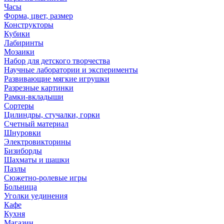
Часы
Форма, цвет, размер
Конструкторы
Кубики
Лабиринты
Мозаики
Набор для детского творчества
Научные лаборатории и эксперименты
Развивающие мягкие игрушки
Разрезные картинки
Рамки-вкладыши
Сортеры
Цилиндры, стучалки, горки
Счетный материал
Шнуровки
Электровикторины
Бизиборды
Шахматы и шашки
Пазлы
Сюжетно-ролевые игры
Больница
Уголки уединения
Кафе
Кухня
Магазин