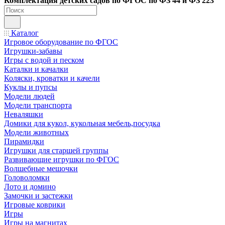
Ко
мплектация детских садов по ФГОC по ФЗ 44 и ФЗ 223
Каталог
Игровое оборудование по ФГОС
Игрушки-забавы
Игры с водой и песком
Каталки и качалки
Коляски, кроватки и качели
Куклы и пупсы
Модели людей
Модели транспорта
Неваляшки
Домики для кукол, кукольная мебель,посудка
Модели животных
Пирамидки
Игрушки для старшей группы
Развивающие игрушки по ФГОС
Волшебные мешочки
Головоломки
Лото и домино
Замочки и застежки
Игровые коврики
Игры
Игры на магнитах