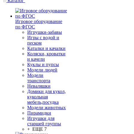
Каталог
Игровое оборудование
по ФГОС
Игрушки-забавы
Игры с водой и
песком
Каталки и качалки
Коляски, кроватки
и качели
Куклы и пупсы
Модели людей
Модели
транспорта
Неваляшки
Домики для кукол,
кукольная
мебель,посудка
Модели животных
Пирамидки
Игрушки для
старшей группы
+ ЕЩЕ 7