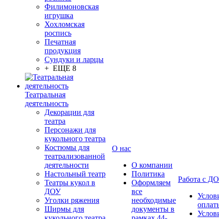
Филимоновская
игрушка
Хохломская
роспись
Печатная
продукция
Сундуки и ларцы
+ ЕЩЕ 8
Театральная
деятельность
Декорации для
театра
Персонажи для
кукольного театра
Костюмы для
О нас
театрализованной
деятельности
О компании
Настольный театр
Политика
Работа с Д
Театры кукол в
Оформляем
ДОУ
все
Услов
Уголки ряжения
необходимые
оплат
Ширмы для
документы в
Услов
кукольного театра
рамках 44-