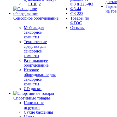
доста
+ ЕЩЕ 2
ФЗ и 223-ФЗ
Гаран
ФЗ-44
на тов
ФЗ-223
Сенсорное оборудование
Товары по
ФГОС
Мебель для
Отзывы
сенсорной
комнаты
Технические
средства для
сенсорной
комнаты
Развивающее
оборудование
Игровое
оборудование для
сенсорной
комнаты
CD диски
Спортивные товары
Напольные
игрушки
Сухие бассейны
Маты