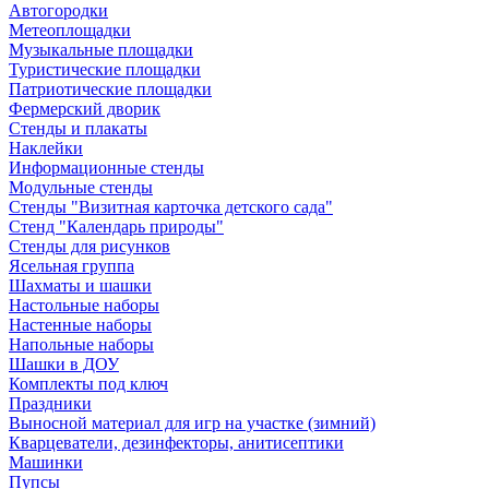
Автогородки
Метеоплощадки
Музыкальные площадки
Туристические площадки
Патриотические площадки
Фермерский дворик
Стенды и плакаты
Наклейки
Информационные стенды
Модульные стенды
Стенды "Визитная карточка детского сада"
Стенд "Календарь природы"
Стенды для рисунков
Ясельная группа
Шахматы и шашки
Настольные наборы
Настенные наборы
Напольные наборы
Шашки в ДОУ
Комплекты под ключ
Праздники
Выносной материал для игр на участке (зимний)
Кварцеватели, дезинфекторы, анитисептики
Машинки
Пупсы