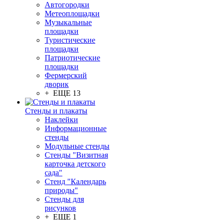
Автогородки
Метеоплощадки
Музыкальные
площадки
Туристические
площадки
Патриотические
площадки
Фермерский
дворик
+ ЕЩЕ 13
Стенды и плакаты
Наклейки
Информационные
стенды
Модульные стенды
Стенды "Визитная
карточка детского
сада"
Стенд "Календарь
природы"
Стенды для
рисунков
+ ЕЩЕ 1