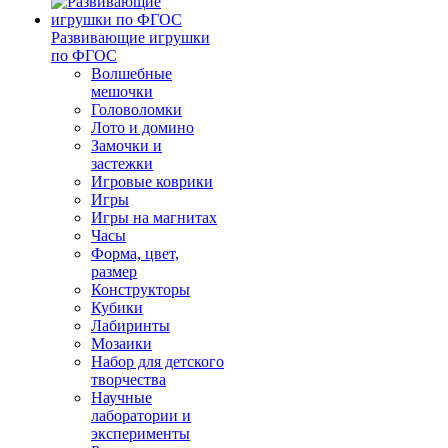
Развивающие игрушки
по ФГОС
Волшебные
мешочки
Головоломки
Лото и домино
Замочки и
застежки
Игровые коврики
Игры
Игры на магнитах
Часы
Форма, цвет,
размер
Конструкторы
Кубики
Лабиринты
Мозаики
Набор для детского
творчества
Научные
лаборатории и
эксперименты