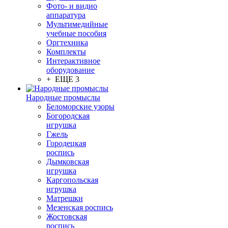
Фото- и видио
аппаратура
Мультимедийные
учебные пособия
Оргтехника
Комплекты
Интерактивное
оборудование
+ ЕЩЕ 3
Народные промыслы
Беломорские узоры
Богородская
игрушка
Гжель
Городецкая
роспись
Дымковская
игрушка
Каргопольская
игрушка
Матрешки
Мезенская роспись
Жостовская
роспись