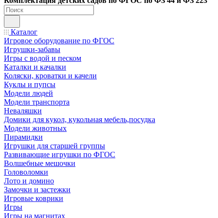
Ко
мплектация детских садов по ФГОC по ФЗ 44 и ФЗ 223
Каталог
Игровое оборудование по ФГОС
Игрушки-забавы
Игры с водой и песком
Каталки и качалки
Коляски, кроватки и качели
Куклы и пупсы
Модели людей
Модели транспорта
Неваляшки
Домики для кукол, кукольная мебель,посудка
Модели животных
Пирамидки
Игрушки для старшей группы
Развивающие игрушки по ФГОС
Волшебные мешочки
Головоломки
Лото и домино
Замочки и застежки
Игровые коврики
Игры
Игры на магнитах