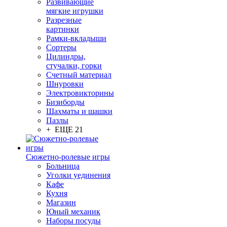
Развивающие
мягкие игрушки
Разрезные
картинки
Рамки-вкладыши
Сортеры
Цилиндры,
стучалки, горки
Счетный материал
Шнуровки
Электровикторины
Бизиборды
Шахматы и шашки
Пазлы
+ ЕЩЕ 21
Сюжетно-ролевые игры
Больница
Уголки уединения
Кафе
Кухня
Магазин
Юный механик
Наборы посуды