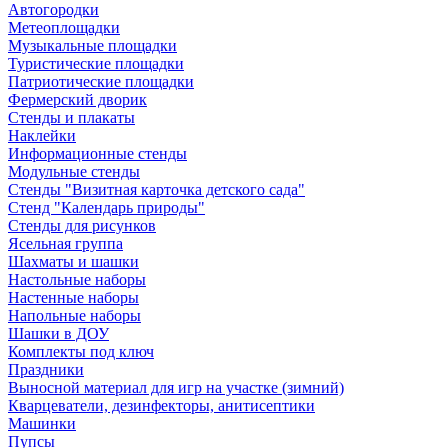
Автогородки
Метеоплощадки
Музыкальные площадки
Туристические площадки
Патриотические площадки
Фермерский дворик
Стенды и плакаты
Наклейки
Информационные стенды
Модульные стенды
Стенды "Визитная карточка детского сада"
Стенд "Календарь природы"
Стенды для рисунков
Ясельная группа
Шахматы и шашки
Настольные наборы
Настенные наборы
Напольные наборы
Шашки в ДОУ
Комплекты под ключ
Праздники
Выносной материал для игр на участке (зимний)
Кварцеватели, дезинфекторы, анитисептики
Машинки
Пупсы