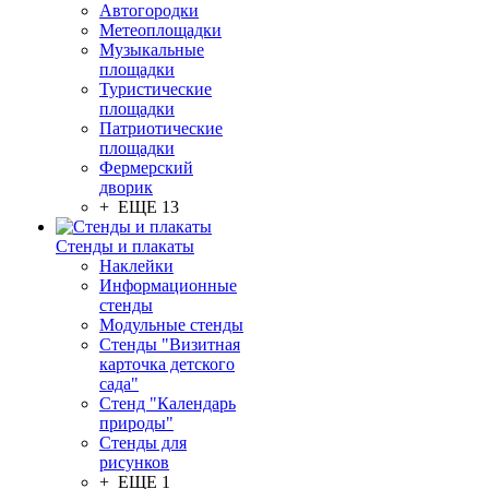
Автогородки
Метеоплощадки
Музыкальные
площадки
Туристические
площадки
Патриотические
площадки
Фермерский
дворик
+ ЕЩЕ 13
Стенды и плакаты
Наклейки
Информационные
стенды
Модульные стенды
Стенды "Визитная
карточка детского
сада"
Стенд "Календарь
природы"
Стенды для
рисунков
+ ЕЩЕ 1