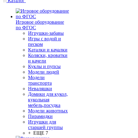
Каталог
Игровое оборудование
по ФГОС
Игрушки-забавы
Игры с водой и
песком
Каталки и качалки
Коляски, кроватки
и качели
Куклы и пупсы
Модели людей
Модели
транспорта
Неваляшки
Домики для кукол,
кукольная
мебель,посудка
Модели животных
Пирамидки
Игрушки для
старшей группы
+ ЕЩЕ 7