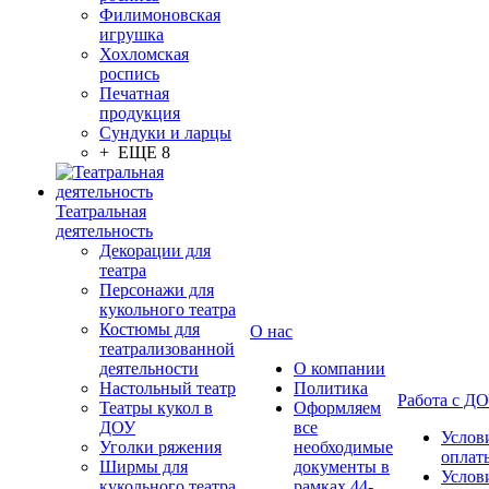
Филимоновская
игрушка
Хохломская
роспись
Печатная
продукция
Сундуки и ларцы
+ ЕЩЕ 8
Театральная
деятельность
Декорации для
театра
Персонажи для
кукольного театра
Костюмы для
О нас
театрализованной
деятельности
О компании
Настольный театр
Политика
Работа с Д
Театры кукол в
Оформляем
ДОУ
все
Услов
Уголки ряжения
необходимые
оплат
Ширмы для
документы в
Услов
кукольного театра
рамках 44-