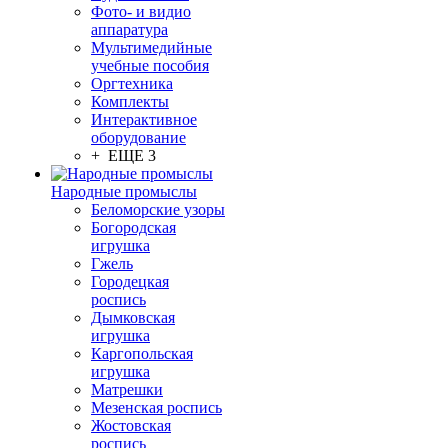
Фото- и видио
аппаратура
Мультимедийные
учебные пособия
Оргтехника
Комплекты
Интерактивное
оборудование
+ ЕЩЕ 3
Народные промыслы
Беломорские узоры
Богородская
игрушка
Гжель
Городецкая
роспись
Дымковская
игрушка
Каргопольская
игрушка
Матрешки
Мезенская роспись
Жостовская
роспись