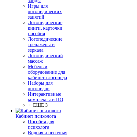
зонды
Игры для
логопедических
занятий
Логопедические
книги, карточки,
пособия
Логопедические
тренажеры и
зеркала
Логопедический
массаж
Мебель и
оборудование для
кабинета логопеда
Наборы для
логопедов
Интерактивные
комплексы и ПО
+ ЕЩЕ 3
Кабинет психолога
Пособия для
психолога
Водная и песочная