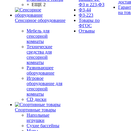
доста
+ ЕЩЕ 2
ФЗ и 223-ФЗ
Гаран
ФЗ-44
на тов
ФЗ-223
Сенсорное оборудование
Товары по
ФГОС
Мебель для
Отзывы
сенсорной
комнаты
Технические
средства для
сенсорной
комнаты
Развивающее
оборудование
Игровое
оборудование для
сенсорной
комнаты
CD диски
Спортивные товары
Напольные
игрушки
Сухие бассейны
Маты