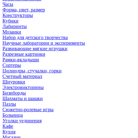
Часы
Форма, цвет, размер
Конструкторы
Кубики
Лабиринты
Мозаики
Набор для детского творчества
Научные лаборатории и эксперименты
Развивающие мягкие игрушки
Разрезные картинки
Рамки-вкладыши
Сортеры
Цилиндры, стучалки, горки
Счетный материал
Шнуровки
Электровикторины
Бизиборды
Шахматы и шашки
Пазлы
Сюжетно-ролевые игры
Больница
Уголки уединения
Кафе
Кухня
Магазин