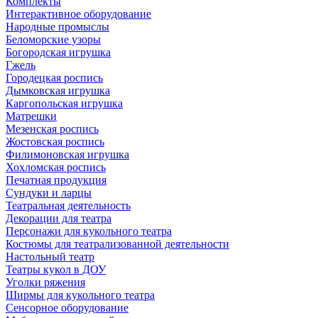
Комплекты
Интерактивное оборудование
Народные промыслы
Беломорские узоры
Богородская игрушка
Гжель
Городецкая роспись
Дымковская игрушка
Каргопольская игрушка
Матрешки
Мезенская роспись
Жостовская роспись
Филимоновская игрушка
Хохломская роспись
Печатная продукция
Сундуки и ларцы
Театральная деятельность
Декорации для театра
Персонажи для кукольного театра
Костюмы для театрализованной деятельности
Настольный театр
Театры кукол в ДОУ
Уголки ряжения
Ширмы для кукольного театра
Сенсорное оборудование