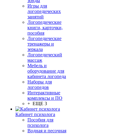
зонды
Игры для
логопедических
занятий
Логопедические
книги, карточки,
пособия
Логопедические
тренажеры и
зеркала
Логопедический
массаж
Мебель и
оборудование для
кабинета логопеда
Наборы для
логопедов
Интерактивные
комплексы и ПО
+ ЕЩЕ 3
Кабинет психолога
Пособия для
психолога
Водная и песочная