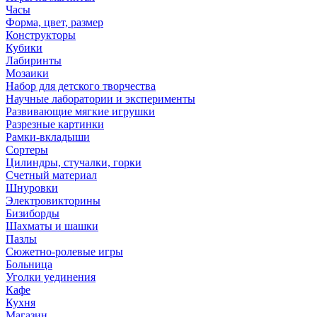
Часы
Форма, цвет, размер
Конструкторы
Кубики
Лабиринты
Мозаики
Набор для детского творчества
Научные лаборатории и эксперименты
Развивающие мягкие игрушки
Разрезные картинки
Рамки-вкладыши
Сортеры
Цилиндры, стучалки, горки
Счетный материал
Шнуровки
Электровикторины
Бизиборды
Шахматы и шашки
Пазлы
Сюжетно-ролевые игры
Больница
Уголки уединения
Кафе
Кухня
Магазин