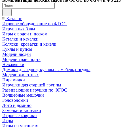
Ко
мплектация детских садов по ФГОC по ФЗ 44 и ФЗ 223
Каталог
Игровое оборудование по ФГОС
Игрушки-забавы
Игры с водой и песком
Каталки и качалки
Коляски, кроватки и качели
Куклы и пупсы
Модели людей
Модели транспорта
Неваляшки
Домики для кукол, кукольная мебель,посудка
Модели животных
Пирамидки
Игрушки для старшей группы
Развивающие игрушки по ФГОС
Волшебные мешочки
Головоломки
Лото и домино
Замочки и застежки
Игровые коврики
Игры
Игры на магнитах