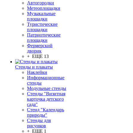
Автогородки
Метеоплощадки
Музыкальные
площадки
Туристические
площадки
Патриотические
площадки
Фермерский
дворик
+ ЕЩЕ 13
Стенды и плакаты
Наклейки
Информационные
стенды
Модульные стенды
Стенды "Визитная
карточка детского
сада"
Стенд "Календарь
природы"
Стенды для
рисунков
+ ЕЩЕ 1