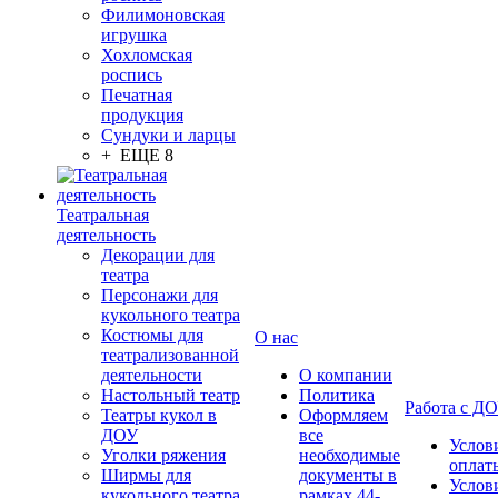
Филимоновская
игрушка
Хохломская
роспись
Печатная
продукция
Сундуки и ларцы
+ ЕЩЕ 8
Театральная
деятельность
Декорации для
театра
Персонажи для
кукольного театра
Костюмы для
О нас
театрализованной
деятельности
О компании
Настольный театр
Политика
Работа с Д
Театры кукол в
Оформляем
ДОУ
все
Услов
Уголки ряжения
необходимые
оплат
Ширмы для
документы в
Услов
кукольного театра
рамках 44-