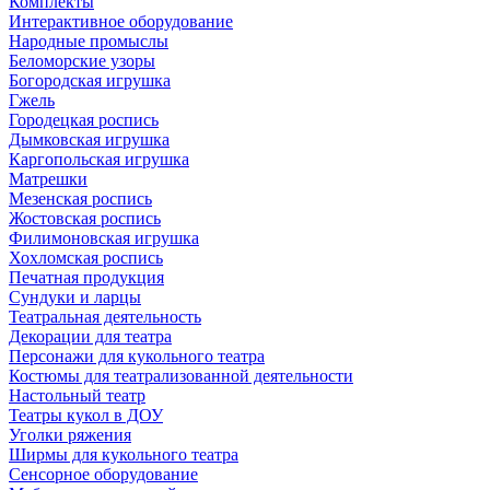
Комплекты
Интерактивное оборудование
Народные промыслы
Беломорские узоры
Богородская игрушка
Гжель
Городецкая роспись
Дымковская игрушка
Каргопольская игрушка
Матрешки
Мезенская роспись
Жостовская роспись
Филимоновская игрушка
Хохломская роспись
Печатная продукция
Сундуки и ларцы
Театральная деятельность
Декорации для театра
Персонажи для кукольного театра
Костюмы для театрализованной деятельности
Настольный театр
Театры кукол в ДОУ
Уголки ряжения
Ширмы для кукольного театра
Сенсорное оборудование