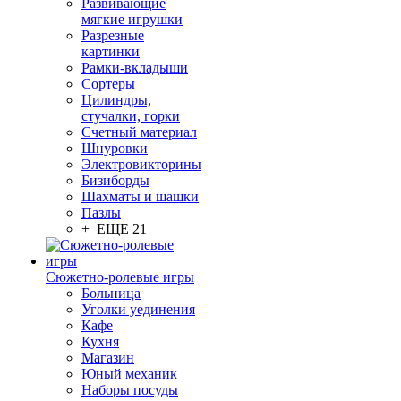
Развивающие
мягкие игрушки
Разрезные
картинки
Рамки-вкладыши
Сортеры
Цилиндры,
стучалки, горки
Счетный материал
Шнуровки
Электровикторины
Бизиборды
Шахматы и шашки
Пазлы
+ ЕЩЕ 21
Сюжетно-ролевые игры
Больница
Уголки уединения
Кафе
Кухня
Магазин
Юный механик
Наборы посуды