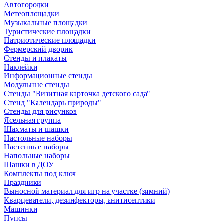
Автогородки
Метеоплощадки
Музыкальные площадки
Туристические площадки
Патриотические площадки
Фермерский дворик
Стенды и плакаты
Наклейки
Информационные стенды
Модульные стенды
Стенды "Визитная карточка детского сада"
Стенд "Календарь природы"
Стенды для рисунков
Ясельная группа
Шахматы и шашки
Настольные наборы
Настенные наборы
Напольные наборы
Шашки в ДОУ
Комплекты под ключ
Праздники
Выносной материал для игр на участке (зимний)
Кварцеватели, дезинфекторы, анитисептики
Машинки
Пупсы