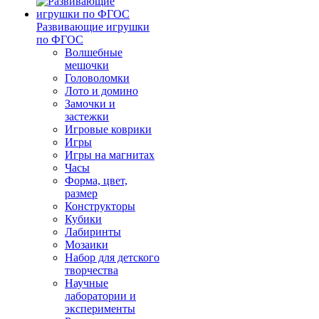
Развивающие игрушки
по ФГОС
Волшебные
мешочки
Головоломки
Лото и домино
Замочки и
застежки
Игровые коврики
Игры
Игры на магнитах
Часы
Форма, цвет,
размер
Конструкторы
Кубики
Лабиринты
Мозаики
Набор для детского
творчества
Научные
лаборатории и
эксперименты