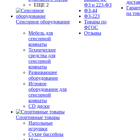
доста
+ ЕЩЕ 2
ФЗ и 223-ФЗ
Гаран
ФЗ-44
на тов
ФЗ-223
Сенсорное оборудование
Товары по
ФГОС
Мебель для
Отзывы
сенсорной
комнаты
Технические
средства для
сенсорной
комнаты
Развивающее
оборудование
Игровое
оборудование для
сенсорной
комнаты
CD диски
Спортивные товары
Напольные
игрушки
Сухие бассейны
Маты