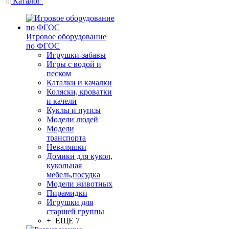
Каталог
Игровое оборудование
по ФГОС
Игрушки-забавы
Игры с водой и
песком
Каталки и качалки
Коляски, кроватки
и качели
Куклы и пупсы
Модели людей
Модели
транспорта
Неваляшки
Домики для кукол,
кукольная
мебель,посудка
Модели животных
Пирамидки
Игрушки для
старшей группы
+ ЕЩЕ 7