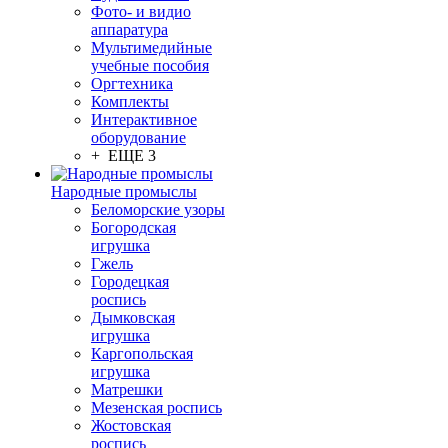
Фото- и видио
аппаратура
Мультимедийные
учебные пособия
Оргтехника
Комплекты
Интерактивное
оборудование
+ ЕЩЕ 3
Народные промыслы
Беломорские узоры
Богородская
игрушка
Гжель
Городецкая
роспись
Дымковская
игрушка
Каргопольская
игрушка
Матрешки
Мезенская роспись
Жостовская
роспись