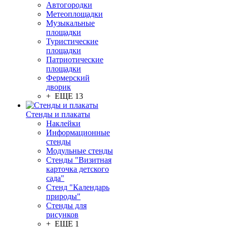
Автогородки
Метеоплощадки
Музыкальные
площадки
Туристические
площадки
Патриотические
площадки
Фермерский
дворик
+ ЕЩЕ 13
Стенды и плакаты
Наклейки
Информационные
стенды
Модульные стенды
Стенды "Визитная
карточка детского
сада"
Стенд "Календарь
природы"
Стенды для
рисунков
+ ЕЩЕ 1