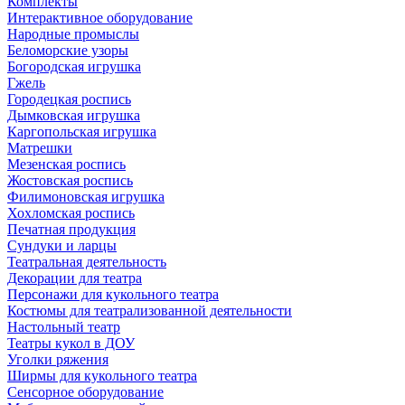
Комплекты
Интерактивное оборудование
Народные промыслы
Беломорские узоры
Богородская игрушка
Гжель
Городецкая роспись
Дымковская игрушка
Каргопольская игрушка
Матрешки
Мезенская роспись
Жостовская роспись
Филимоновская игрушка
Хохломская роспись
Печатная продукция
Сундуки и ларцы
Театральная деятельность
Декорации для театра
Персонажи для кукольного театра
Костюмы для театрализованной деятельности
Настольный театр
Театры кукол в ДОУ
Уголки ряжения
Ширмы для кукольного театра
Сенсорное оборудование