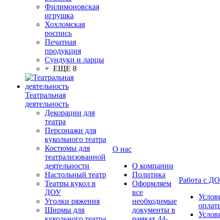
Филимоновская
игрушка
Хохломская
роспись
Печатная
продукция
Сундуки и ларцы
+ ЕЩЕ 8
Театральная
деятельность
Декорации для
театра
Персонажи для
кукольного театра
Костюмы для
О нас
театрализованной
деятельности
О компании
Настольный театр
Политика
Работа с Д
Театры кукол в
Оформляем
ДОУ
все
Услов
Уголки ряжения
необходимые
оплат
Ширмы для
документы в
Услов
кукольного театра
рамках 44-