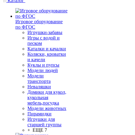
Каталог
Игровое оборудование
по ФГОС
Игрушки-забавы
Игры с водой и
песком
Каталки и качалки
Коляски, кроватки
и качели
Куклы и пупсы
Модели людей
Модели
транспорта
Неваляшки
Домики для кукол,
кукольная
мебель,посудка
Модели животных
Пирамидки
Игрушки для
старшей группы
+ ЕЩЕ 7