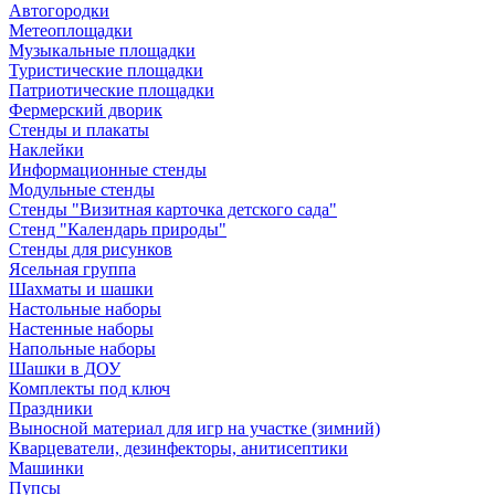
Автогородки
Метеоплощадки
Музыкальные площадки
Туристические площадки
Патриотические площадки
Фермерский дворик
Стенды и плакаты
Наклейки
Информационные стенды
Модульные стенды
Стенды "Визитная карточка детского сада"
Стенд "Календарь природы"
Стенды для рисунков
Ясельная группа
Шахматы и шашки
Настольные наборы
Настенные наборы
Напольные наборы
Шашки в ДОУ
Комплекты под ключ
Праздники
Выносной материал для игр на участке (зимний)
Кварцеватели, дезинфекторы, анитисептики
Машинки
Пупсы