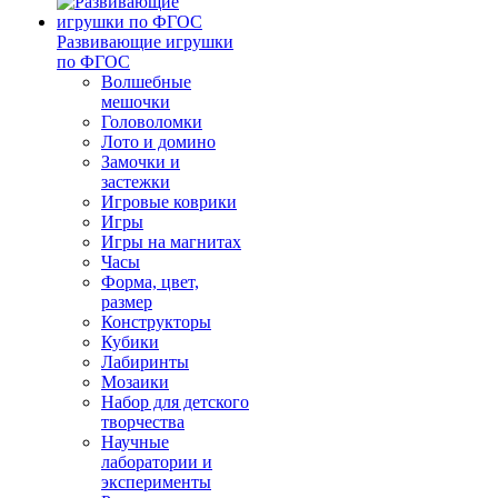
Развивающие игрушки
по ФГОС
Волшебные
мешочки
Головоломки
Лото и домино
Замочки и
застежки
Игровые коврики
Игры
Игры на магнитах
Часы
Форма, цвет,
размер
Конструкторы
Кубики
Лабиринты
Мозаики
Набор для детского
творчества
Научные
лаборатории и
эксперименты