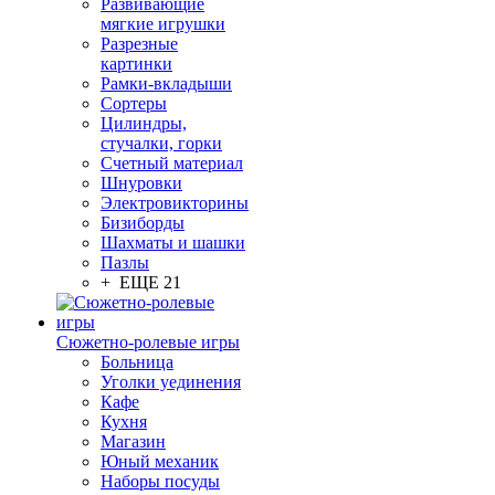
Развивающие
мягкие игрушки
Разрезные
картинки
Рамки-вкладыши
Сортеры
Цилиндры,
стучалки, горки
Счетный материал
Шнуровки
Электровикторины
Бизиборды
Шахматы и шашки
Пазлы
+ ЕЩЕ 21
Сюжетно-ролевые игры
Больница
Уголки уединения
Кафе
Кухня
Магазин
Юный механик
Наборы посуды