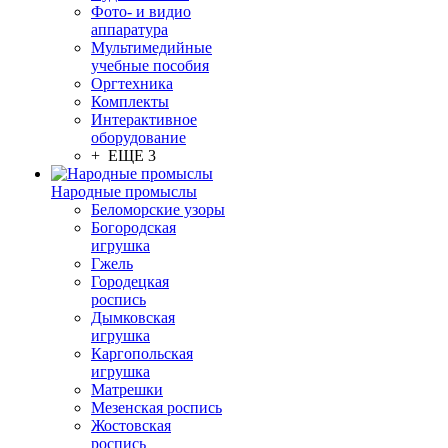
Фото- и видио
аппаратура
Мультимедийные
учебные пособия
Оргтехника
Комплекты
Интерактивное
оборудование
+ ЕЩЕ 3
Народные промыслы
Беломорские узоры
Богородская
игрушка
Гжель
Городецкая
роспись
Дымковская
игрушка
Каргопольская
игрушка
Матрешки
Мезенская роспись
Жостовская
роспись