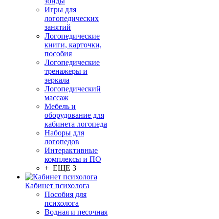
зонды
Игры для
логопедических
занятий
Логопедические
книги, карточки,
пособия
Логопедические
тренажеры и
зеркала
Логопедический
массаж
Мебель и
оборудование для
кабинета логопеда
Наборы для
логопедов
Интерактивные
комплексы и ПО
+ ЕЩЕ 3
Кабинет психолога
Пособия для
психолога
Водная и песочная