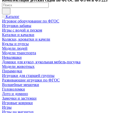
Ко
мплектация детских садов по ФГОC по ФЗ 44 и ФЗ 223
Каталог
Игровое оборудование по ФГОС
Игрушки-забавы
Игры с водой и песком
Каталки и качалки
Коляски, кроватки и качели
Куклы и пупсы
Модели людей
Модели транспорта
Неваляшки
Домики для кукол, кукольная мебель,посудка
Модели животных
Пирамидки
Игрушки для старшей группы
Развивающие игрушки по ФГОС
Волшебные мешочки
Головоломки
Лото и домино
Замочки и застежки
Игровые коврики
Игры
Игры на магнитах