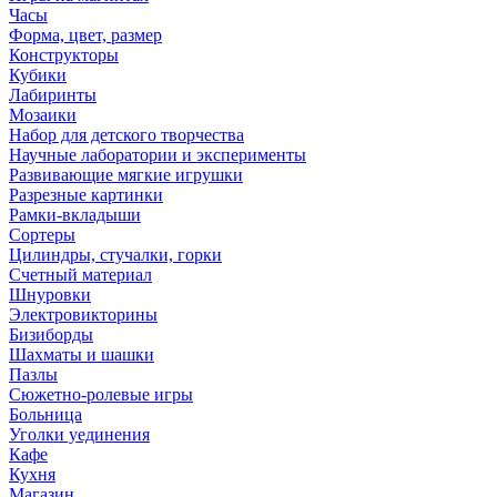
Часы
Форма, цвет, размер
Конструкторы
Кубики
Лабиринты
Мозаики
Набор для детского творчества
Научные лаборатории и эксперименты
Развивающие мягкие игрушки
Разрезные картинки
Рамки-вкладыши
Сортеры
Цилиндры, стучалки, горки
Счетный материал
Шнуровки
Электровикторины
Бизиборды
Шахматы и шашки
Пазлы
Сюжетно-ролевые игры
Больница
Уголки уединения
Кафе
Кухня
Магазин