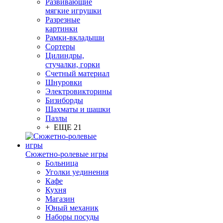
Развивающие
мягкие игрушки
Разрезные
картинки
Рамки-вкладыши
Сортеры
Цилиндры,
стучалки, горки
Счетный материал
Шнуровки
Электровикторины
Бизиборды
Шахматы и шашки
Пазлы
+ ЕЩЕ 21
Сюжетно-ролевые игры
Больница
Уголки уединения
Кафе
Кухня
Магазин
Юный механик
Наборы посуды