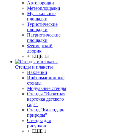
Автогородки
Метеоплощадки
Музыкальные
площадки
Туристические
площадки
Патриотические
площадки
Фермерский
дворик
+ ЕЩЕ 13
Стенды и плакаты
Наклейки
Информационные
стенды
Модульные стенды
Стенды "Визитная
карточка детского
сада"
Стенд "Календарь
природы"
Стенды для
рисунков
+ ЕЩЕ 1