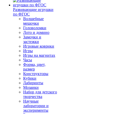
Развивающие игрушки
по ФГОС
Волшебные
мешочки
Головоломки
Лото и домино
Замочки и
застежки
Игровые коврики
Игры
Игры на магнитах
Часы
Форма, цвет,
размер
Конструкторы
Кубики
Лабиринты
Мозаики
Набор для детского
творчества
Научные
лаборатории и
эксперименты