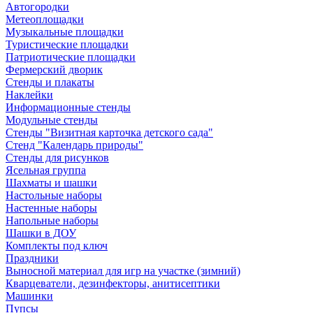
Автогородки
Метеоплощадки
Музыкальные площадки
Туристические площадки
Патриотические площадки
Фермерский дворик
Стенды и плакаты
Наклейки
Информационные стенды
Модульные стенды
Стенды "Визитная карточка детского сада"
Стенд "Календарь природы"
Стенды для рисунков
Ясельная группа
Шахматы и шашки
Настольные наборы
Настенные наборы
Напольные наборы
Шашки в ДОУ
Комплекты под ключ
Праздники
Выносной материал для игр на участке (зимний)
Кварцеватели, дезинфекторы, анитисептики
Машинки
Пупсы