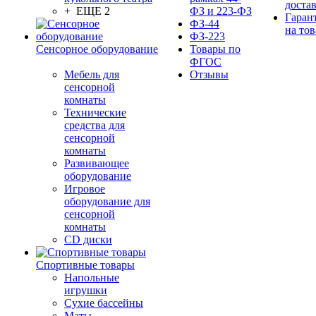
доста
+ ЕЩЕ 2
ФЗ и 223-ФЗ
Гаран
ФЗ-44
на тов
ФЗ-223
Сенсорное оборудование
Товары по
ФГОС
Мебель для
Отзывы
сенсорной
комнаты
Технические
средства для
сенсорной
комнаты
Развивающее
оборудование
Игровое
оборудование для
сенсорной
комнаты
CD диски
Спортивные товары
Напольные
игрушки
Сухие бассейны
Маты