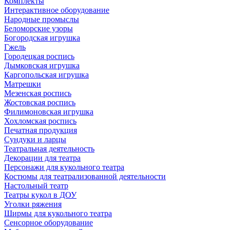
Комплекты
Интерактивное оборудование
Народные промыслы
Беломорские узоры
Богородская игрушка
Гжель
Городецкая роспись
Дымковская игрушка
Каргопольская игрушка
Матрешки
Мезенская роспись
Жостовская роспись
Филимоновская игрушка
Хохломская роспись
Печатная продукция
Сундуки и ларцы
Театральная деятельность
Декорации для театра
Персонажи для кукольного театра
Костюмы для театрализованной деятельности
Настольный театр
Театры кукол в ДОУ
Уголки ряжения
Ширмы для кукольного театра
Сенсорное оборудование