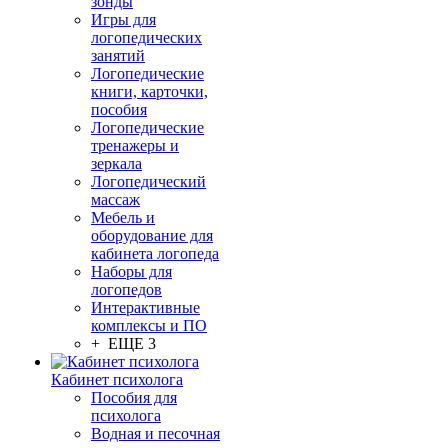
зонды
Игры для
логопедических
занятий
Логопедические
книги, карточки,
пособия
Логопедические
тренажеры и
зеркала
Логопедический
массаж
Мебель и
оборудование для
кабинета логопеда
Наборы для
логопедов
Интерактивные
комплексы и ПО
+ ЕЩЕ 3
Кабинет психолога
Пособия для
психолога
Водная и песочная