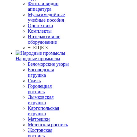
Фото- и видио
аппаратура
Мультимедийные
учебные пособия
Оргтехника
Комплекты
Интерактивное
оборудование
+ ЕЩЕ 3
Народные промыслы
Беломорские узоры
Богородская
игрушка
Гжель
Городецкая
роспись
Дымковская
игрушка
Каргопольская
игрушка
Матрешки
Мезенская роспись
Жостовская
роспись