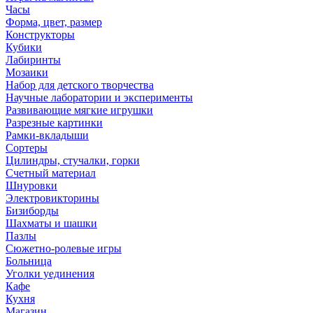
Часы
Форма, цвет, размер
Конструкторы
Кубики
Лабиринты
Мозаики
Набор для детского творчества
Научные лаборатории и эксперименты
Развивающие мягкие игрушки
Разрезные картинки
Рамки-вкладыши
Сортеры
Цилиндры, стучалки, горки
Счетный материал
Шнуровки
Электровикторины
Бизиборды
Шахматы и шашки
Пазлы
Сюжетно-ролевые игры
Больница
Уголки уединения
Кафе
Кухня
Магазин