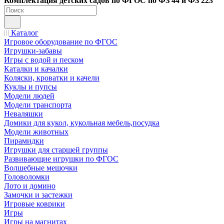
Ко
мплектация детских садов по ФГОC по ФЗ 44 и ФЗ 223
Каталог
Игровое оборудование по ФГОС
Игрушки-забавы
Игры с водой и песком
Каталки и качалки
Коляски, кроватки и качели
Куклы и пупсы
Модели людей
Модели транспорта
Неваляшки
Домики для кукол, кукольная мебель,посудка
Модели животных
Пирамидки
Игрушки для старшей группы
Развивающие игрушки по ФГОС
Волшебные мешочки
Головоломки
Лото и домино
Замочки и застежки
Игровые коврики
Игры
Игры на магнитах