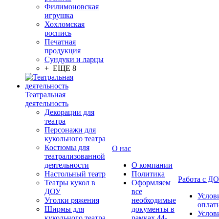
Филимоновская
игрушка
Хохломская
роспись
Печатная
продукция
Сундуки и ларцы
+ ЕЩЕ 8
Театральная
деятельность
Декорации для
театра
Персонажи для
кукольного театра
Костюмы для
О нас
театрализованной
деятельности
О компании
Настольный театр
Политика
Работа с Д
Театры кукол в
Оформляем
ДОУ
все
Услов
Уголки ряжения
необходимые
оплат
Ширмы для
документы в
Услов
кукольного театра
рамках 44-