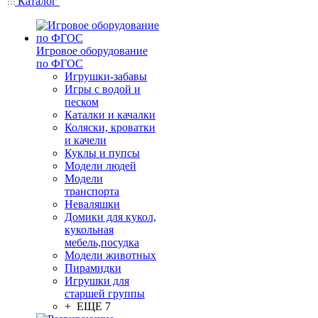
Каталог
Игровое оборудование
по ФГОС
Игрушки-забавы
Игры с водой и
песком
Каталки и качалки
Коляски, кроватки
и качели
Куклы и пупсы
Модели людей
Модели
транспорта
Неваляшки
Домики для кукол,
кукольная
мебель,посудка
Модели животных
Пирамидки
Игрушки для
старшей группы
+ ЕЩЕ 7