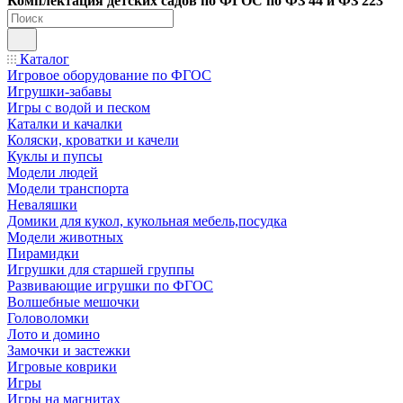
Ко
мплектация детских садов по ФГОC по ФЗ 44 и ФЗ 223
Каталог
Игровое оборудование по ФГОС
Игрушки-забавы
Игры с водой и песком
Каталки и качалки
Коляски, кроватки и качели
Куклы и пупсы
Модели людей
Модели транспорта
Неваляшки
Домики для кукол, кукольная мебель,посудка
Модели животных
Пирамидки
Игрушки для старшей группы
Развивающие игрушки по ФГОС
Волшебные мешочки
Головоломки
Лото и домино
Замочки и застежки
Игровые коврики
Игры
Игры на магнитах