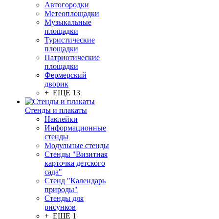
Автогородки
Метеоплощадки
Музыкальные
площадки
Туристические
площадки
Патриотические
площадки
Фермерский
дворик
+ ЕЩЕ 13
Стенды и плакаты
Наклейки
Информационные
стенды
Модульные стенды
Стенды "Визитная
карточка детского
сада"
Стенд "Календарь
природы"
Стенды для
рисунков
+ ЕЩЕ 1