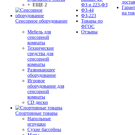
доста
+ ЕЩЕ 2
ФЗ и 223-ФЗ
Гаран
ФЗ-44
на тов
ФЗ-223
Сенсорное оборудование
Товары по
ФГОС
Мебель для
Отзывы
сенсорной
комнаты
Технические
средства для
сенсорной
комнаты
Развивающее
оборудование
Игровое
оборудование для
сенсорной
комнаты
CD диски
Спортивные товары
Напольные
игрушки
Сухие бассейны
Маты