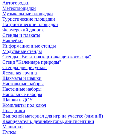
Автогородки
Метеоплощадки
Музыкальные площадки
Туристические площадки
Патриотические площадки
Фермерский дворик
Стенды и плакаты
Наклейки
Информационные стенды
Модульные стенды
Стенды "Визитная карточка детского сада"
Стенд "Календарь природы"
Стенды для рисунков
Ясельная группа
Шахматы и шашки
Настольные наборы
Настенные наборы
Напольные наборы
Шашки в ДОУ
Комплекты под ключ
Праздники
Выносной материал для игр на участке (зимний)
Кварцеватели, дезинфекторы, анитисептики
Машинки
Пупсы