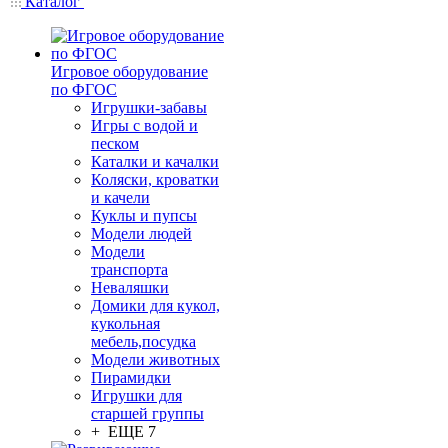
Каталог
Игровое оборудование
по ФГОС
Игрушки-забавы
Игры с водой и
песком
Каталки и качалки
Коляски, кроватки
и качели
Куклы и пупсы
Модели людей
Модели
транспорта
Неваляшки
Домики для кукол,
кукольная
мебель,посудка
Модели животных
Пирамидки
Игрушки для
старшей группы
+ ЕЩЕ 7