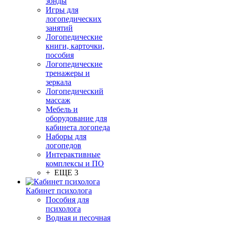
зонды
Игры для
логопедических
занятий
Логопедические
книги, карточки,
пособия
Логопедические
тренажеры и
зеркала
Логопедический
массаж
Мебель и
оборудование для
кабинета логопеда
Наборы для
логопедов
Интерактивные
комплексы и ПО
+ ЕЩЕ 3
Кабинет психолога
Пособия для
психолога
Водная и песочная