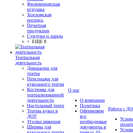
Филимоновская
игрушка
Хохломская
роспись
Печатная
продукция
Сундуки и ларцы
+ ЕЩЕ 8
Театральная
деятельность
Декорации для
театра
Персонажи для
кукольного театра
Костюмы для
О нас
театрализованной
деятельности
О компании
Настольный театр
Политика
Работа с Д
Театры кукол в
Оформляем
ДОУ
все
Услов
Уголки ряжения
необходимые
оплат
Ширмы для
документы в
Услов
кукольного театра
рамках 44-