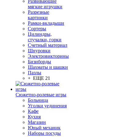
Развивающие
мягкие игрушки
Разрезные
картинки
Рамки-вкладыши
Сортеры
Цилиндры,
стучалки, горки
Счетный материал
Шнуровки
Электровикторины
Бизиборды
Шахматы и шашки
Пазлы
+ ЕЩЕ 21
Сюжетно-ролевые игры
Больница
Уголки уединения
Кафе
Кухня
Магазин
Юный механик
Наборы посуды