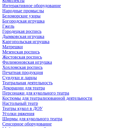
Комплекты
Интерактивное оборудование
Народные промыслы
Беломорские узоры
Богородская игрушка
Гжель
Городецкая роспись
Дымковская игрушка
Каргопольская игрушка
Матрешки
Мезенская роспись
Жостовская роспись
Филимоновская игрушка
Хохломская роспись
Печатная продукция
Сундуки и ларцы
Театральная деятельность
Декорации для театра
Персонажи для кукольного театра
Костюмы для театрализованной деятельности
Настольный театр
Театры кукол в ДОУ
Уголки ряжения
Ширмы для кукольного театра
Сенсорное оборудование