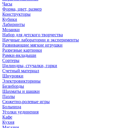
Часы
Форма, цвет, размер
Конструкторы
Кубики
Лабиринты
Мозаики
Набор для детского творчества
Научные лаборатории и эксперименты
Развивающие мягкие игрушки
Разрезные картинки
Рамки-вкладыши
Сортеры
Цилиндры, стучалки, горки
Счетный материал
Шнуровки
Электровикторины
Бизиборды
Шахматы и шашки
Пазлы
Сюжетно-ролевые игры
Больница
Уголки уединения
Кафе
Кухня
Магазин