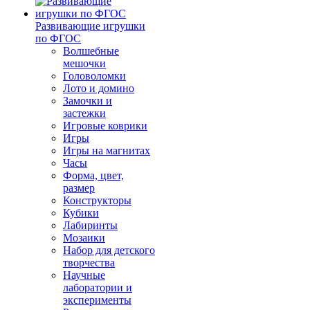
Развивающие игрушки
по ФГОС
Волшебные
мешочки
Головоломки
Лото и домино
Замочки и
застежки
Игровые коврики
Игры
Игры на магнитах
Часы
Форма, цвет,
размер
Конструкторы
Кубики
Лабиринты
Мозаики
Набор для детского
творчества
Научные
лаборатории и
эксперименты