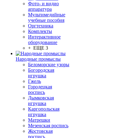
Фото- и видио
аппаратура
Мультимедийные
учебные пособия
Оргтехника
Комплекты
Интерактивное
оборудование
+ ЕЩЕ 3
Народные промыслы
Беломорские узоры
Богородская
игрушка
Гжель
Городецкая
роспись
Дымковская
игрушка
Каргопольская
игрушка
Матрешки
Мезенская роспись
Жостовская
роспись