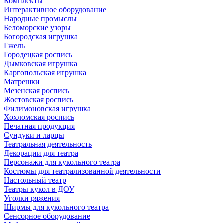
Комплекты
Интерактивное оборудование
Народные промыслы
Беломорские узоры
Богородская игрушка
Гжель
Городецкая роспись
Дымковская игрушка
Каргопольская игрушка
Матрешки
Мезенская роспись
Жостовская роспись
Филимоновская игрушка
Хохломская роспись
Печатная продукция
Сундуки и ларцы
Театральная деятельность
Декорации для театра
Персонажи для кукольного театра
Костюмы для театрализованной деятельности
Настольный театр
Театры кукол в ДОУ
Уголки ряжения
Ширмы для кукольного театра
Сенсорное оборудование