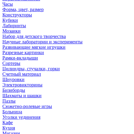
Часы
Форма, цвет, размер
Конструкторы
Кубики
Лабиринты
Мозаики
Набор для детского творчества
Научные лаборатории и эксперименты
Развивающие мягкие игрушки
Разрезные картинки
Рамки-вкладыши
Сортеры
Цилиндры, стучалки, горки
Счетный материал
Шнуровки
Электровикторины
Бизиборды
Шахматы и шашки
Пазлы
Сюжетно-ролевые игры
Больница
Уголки уединения
Кафе
Кухня
Магазин