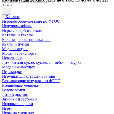
Ко
мплектация детских садов по ФГОC по ФЗ 44 и ФЗ 223
Каталог
Игровое оборудование по ФГОС
Игрушки-забавы
Игры с водой и песком
Каталки и качалки
Коляски, кроватки и качели
Куклы и пупсы
Модели людей
Модели транспорта
Неваляшки
Домики для кукол, кукольная мебель,посудка
Модели животных
Пирамидки
Игрушки для старшей группы
Развивающие игрушки по ФГОС
Волшебные мешочки
Головоломки
Лото и домино
Замочки и застежки
Игровые коврики
Игры
Игры на магнитах