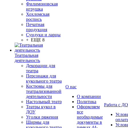
Филимоновская
игрушка
Хохломская
роспись
Печатная
продукция
Сундуки и ларцы
+ ЕЩЕ 8
Театральная
деятельность
Декорации для
театра
Персонажи для
кукольного театра
Костюмы для
О нас
театрализованной
деятельности
О компании
Настольный театр
Политика
Работа с Д
Театры кукол в
Оформляем
ДОУ
все
Услов
Уголки ряжения
необходимые
оплат
Ширмы для
документы в
Услов
кукольного театра
рамках 44-