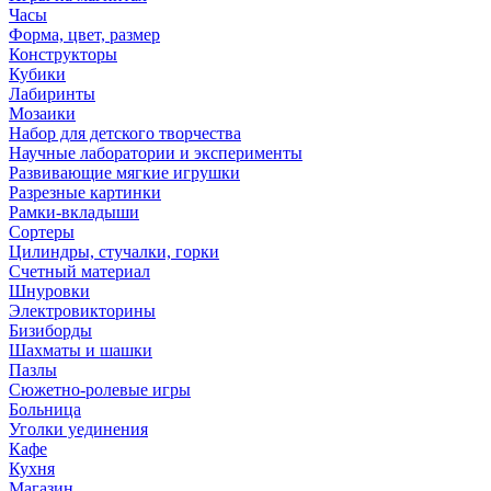
Часы
Форма, цвет, размер
Конструкторы
Кубики
Лабиринты
Мозаики
Набор для детского творчества
Научные лаборатории и эксперименты
Развивающие мягкие игрушки
Разрезные картинки
Рамки-вкладыши
Сортеры
Цилиндры, стучалки, горки
Счетный материал
Шнуровки
Электровикторины
Бизиборды
Шахматы и шашки
Пазлы
Сюжетно-ролевые игры
Больница
Уголки уединения
Кафе
Кухня
Магазин