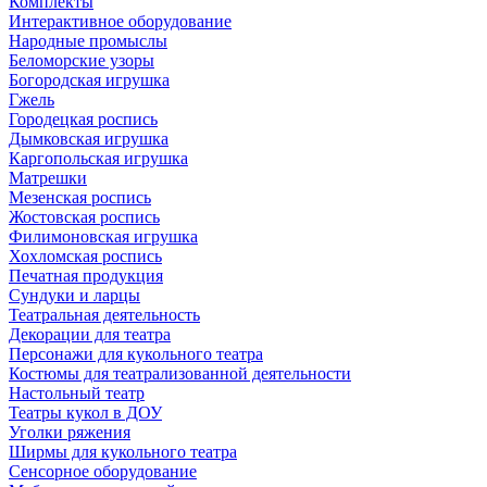
Комплекты
Интерактивное оборудование
Народные промыслы
Беломорские узоры
Богородская игрушка
Гжель
Городецкая роспись
Дымковская игрушка
Каргопольская игрушка
Матрешки
Мезенская роспись
Жостовская роспись
Филимоновская игрушка
Хохломская роспись
Печатная продукция
Сундуки и ларцы
Театральная деятельность
Декорации для театра
Персонажи для кукольного театра
Костюмы для театрализованной деятельности
Настольный театр
Театры кукол в ДОУ
Уголки ряжения
Ширмы для кукольного театра
Сенсорное оборудование