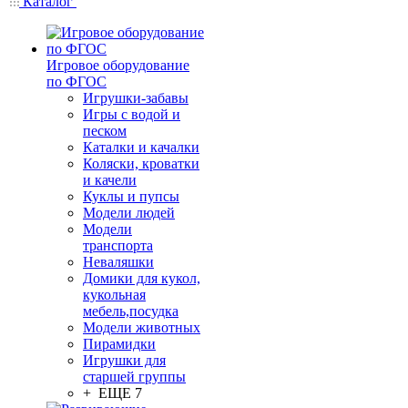
Каталог
Игровое оборудование
по ФГОС
Игрушки-забавы
Игры с водой и
песком
Каталки и качалки
Коляски, кроватки
и качели
Куклы и пупсы
Модели людей
Модели
транспорта
Неваляшки
Домики для кукол,
кукольная
мебель,посудка
Модели животных
Пирамидки
Игрушки для
старшей группы
+ ЕЩЕ 7