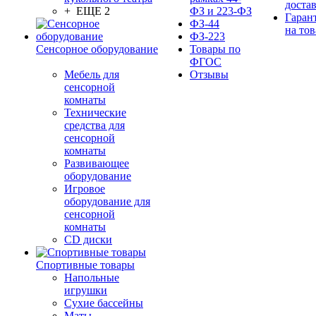
доста
+ ЕЩЕ 2
ФЗ и 223-ФЗ
Гаран
ФЗ-44
на тов
ФЗ-223
Сенсорное оборудование
Товары по
ФГОС
Мебель для
Отзывы
сенсорной
комнаты
Технические
средства для
сенсорной
комнаты
Развивающее
оборудование
Игровое
оборудование для
сенсорной
комнаты
CD диски
Спортивные товары
Напольные
игрушки
Сухие бассейны
Маты