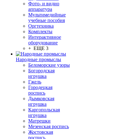
Фото- и видио
аппаратура
Мультимедийные
учебные пособия
Оргтехника
Комплекты
Интерактивное
оборудование
+ ЕЩЕ 3
Народные промыслы
Беломорские узоры
Богородская
игрушка
Гжель
Городецкая
роспись
Дымковская
игрушка
Каргопольская
игрушка
Матрешки
Мезенская роспись
Жостовская
роспись