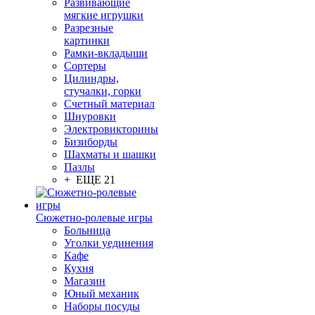
Развивающие
мягкие игрушки
Разрезные
картинки
Рамки-вкладыши
Сортеры
Цилиндры,
стучалки, горки
Счетный материал
Шнуровки
Электровикторины
Бизиборды
Шахматы и шашки
Пазлы
+ ЕЩЕ 21
Сюжетно-ролевые игры
Больница
Уголки уединения
Кафе
Кухня
Магазин
Юный механик
Наборы посуды