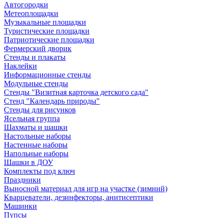
Автогородки
Метеоплощадки
Музыкальные площадки
Туристические площадки
Патриотические площадки
Фермерский дворик
Стенды и плакаты
Наклейки
Информационные стенды
Модульные стенды
Стенды "Визитная карточка детского сада"
Стенд "Календарь природы"
Стенды для рисунков
Ясельная группа
Шахматы и шашки
Настольные наборы
Настенные наборы
Напольные наборы
Шашки в ДОУ
Комплекты под ключ
Праздники
Выносной материал для игр на участке (зимний)
Кварцеватели, дезинфекторы, анитисептики
Машинки
Пупсы