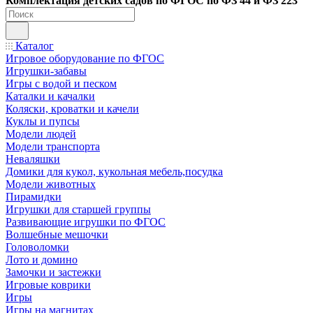
Ко
мплектация детских садов по ФГОC по ФЗ 44 и ФЗ 223
Каталог
Игровое оборудование по ФГОС
Игрушки-забавы
Игры с водой и песком
Каталки и качалки
Коляски, кроватки и качели
Куклы и пупсы
Модели людей
Модели транспорта
Неваляшки
Домики для кукол, кукольная мебель,посудка
Модели животных
Пирамидки
Игрушки для старшей группы
Развивающие игрушки по ФГОС
Волшебные мешочки
Головоломки
Лото и домино
Замочки и застежки
Игровые коврики
Игры
Игры на магнитах