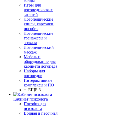
зонды
Игры для
логопедических
занятий
Логопедические
книги, карточки,
пособия
Логопедические
тренажеры и
зеркала
Логопедический
массаж
Мебель и
оборудование для
кабинета логопеда
Наборы для
логопедов
Интерактивные
комплексы и ПО
+ ЕЩЕ 3
Кабинет психолога
Пособия для
психолога
Водная и песочная