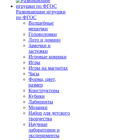
Развивающие игрушки
по ФГОС
Волшебные
мешочки
Головоломки
Лото и домино
Замочки и
застежки
Игровые коврики
Игры
Игры на магнитах
Часы
Форма, цвет,
размер
Конструкторы
Кубики
Лабиринты
Мозаики
Набор для детского
творчества
Научные
лаборатории и
эксперименты