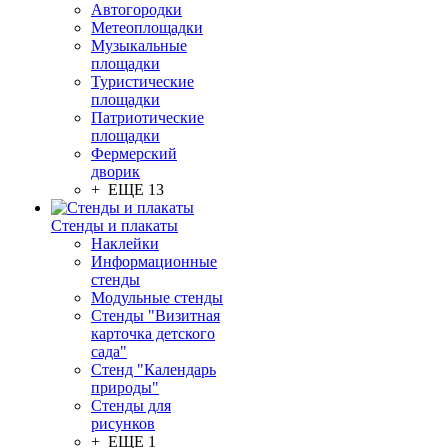
Автогородки
Метеоплощадки
Музыкальные
площадки
Туристические
площадки
Патриотические
площадки
Фермерский
дворик
+ ЕЩЕ 13
Стенды и плакаты
Наклейки
Информационные
стенды
Модульные стенды
Стенды "Визитная
карточка детского
сада"
Стенд "Календарь
природы"
Стенды для
рисунков
+ ЕЩЕ 1