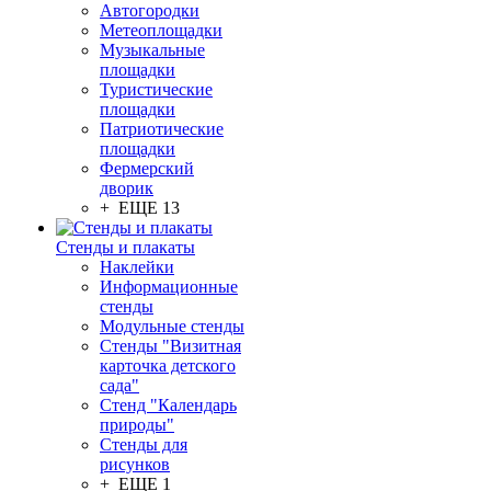
Автогородки
Метеоплощадки
Музыкальные
площадки
Туристические
площадки
Патриотические
площадки
Фермерский
дворик
+ ЕЩЕ 13
Стенды и плакаты
Наклейки
Информационные
стенды
Модульные стенды
Стенды "Визитная
карточка детского
сада"
Стенд "Календарь
природы"
Стенды для
рисунков
+ ЕЩЕ 1