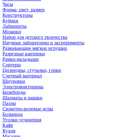
Часы
Форма, цвет, размер
Конструкторы
Кубики
Лабиринты
Мозаики
Набор для детского творчества
Научные лаборатории и эксперименты
Развивающие мягкие игрушки
Разрезные картинки
Рамки-вкладыши
Сортеры
Цилиндры, стучалки, горки
Счетный материал
Шнуровки
Электровикторины
Бизиборды
Шахматы и шашки
Пазлы
Сюжетно-ролевые игры
Больница
Уголки уединения
Кафе
Кухня
Магазин