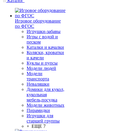
Каталог
Игровое оборудование
по ФГОС
Игрушки-забавы
Игры с водой и
песком
Каталки и качалки
Коляски, кроватки
и качели
Куклы и пупсы
Модели людей
Модели
транспорта
Неваляшки
Домики для кукол,
кукольная
мебель,посудка
Модели животных
Пирамидки
Игрушки для
старшей группы
+ ЕЩЕ 7