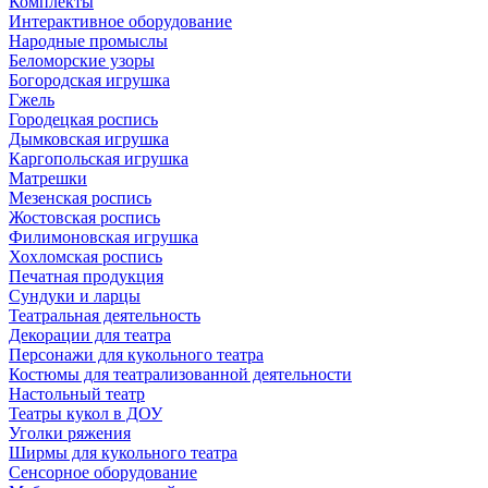
Комплекты
Интерактивное оборудование
Народные промыслы
Беломорские узоры
Богородская игрушка
Гжель
Городецкая роспись
Дымковская игрушка
Каргопольская игрушка
Матрешки
Мезенская роспись
Жостовская роспись
Филимоновская игрушка
Хохломская роспись
Печатная продукция
Сундуки и ларцы
Театральная деятельность
Декорации для театра
Персонажи для кукольного театра
Костюмы для театрализованной деятельности
Настольный театр
Театры кукол в ДОУ
Уголки ряжения
Ширмы для кукольного театра
Сенсорное оборудование