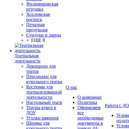
Филимоновская
игрушка
Хохломская
роспись
Печатная
продукция
Сундуки и ларцы
+ ЕЩЕ 8
Театральная
деятельность
Декорации для
театра
Персонажи для
кукольного театра
Костюмы для
О нас
театрализованной
деятельности
О компании
Настольный театр
Политика
Работа с Д
Театры кукол в
Оформляем
ДОУ
все
Услов
Уголки ряжения
необходимые
оплат
Ширмы для
документы в
Услов
кукольного театра
рамках 44-