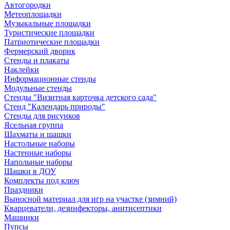
Автогородки
Метеоплощадки
Музыкальные площадки
Туристические площадки
Патриотические площадки
Фермерский дворик
Стенды и плакаты
Наклейки
Информационные стенды
Модульные стенды
Стенды "Визитная карточка детского сада"
Стенд "Календарь природы"
Стенды для рисунков
Ясельная группа
Шахматы и шашки
Настольные наборы
Настенные наборы
Напольные наборы
Шашки в ДОУ
Комплекты под ключ
Праздники
Выносной материал для игр на участке (зимний)
Кварцеватели, дезинфекторы, анитисептики
Машинки
Пупсы