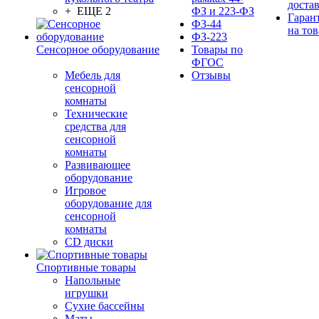
доста
+ ЕЩЕ 2
ФЗ и 223-ФЗ
Гаран
ФЗ-44
на тов
ФЗ-223
Сенсорное оборудование
Товары по
ФГОС
Мебель для
Отзывы
сенсорной
комнаты
Технические
средства для
сенсорной
комнаты
Развивающее
оборудование
Игровое
оборудование для
сенсорной
комнаты
CD диски
Спортивные товары
Напольные
игрушки
Сухие бассейны
Маты