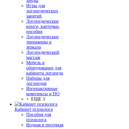
зонды
Игры для
логопедических
занятий
Логопедические
книги, карточки,
пособия
Логопедические
тренажеры и
зеркала
Логопедический
массаж
Мебель и
оборудование для
кабинета логопеда
Наборы для
логопедов
Интерактивные
комплексы и ПО
+ ЕЩЕ 3
Кабинет психолога
Пособия для
психолога
Водная и песочная