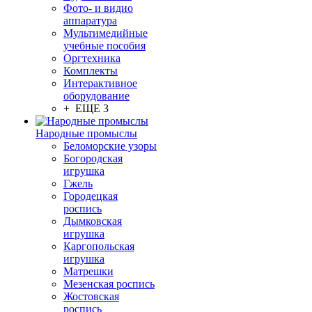
Фото- и видио
аппаратура
Мультимедийные
учебные пособия
Оргтехника
Комплекты
Интерактивное
оборудование
+ ЕЩЕ 3
Народные промыслы
Беломорские узоры
Богородская
игрушка
Гжель
Городецкая
роспись
Дымковская
игрушка
Каргопольская
игрушка
Матрешки
Мезенская роспись
Жостовская
роспись