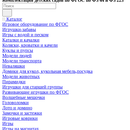
Ко
мплектация детских садов по ФГОC по ФЗ 44 и ФЗ 223
Каталог
Игровое оборудование по ФГОС
Игрушки-забавы
Игры с водой и песком
Каталки и качалки
Коляски, кроватки и качели
Куклы и пупсы
Модели людей
Модели транспорта
Неваляшки
Домики для кукол, кукольная мебель,посудка
Модели животных
Пирамидки
Игрушки для старшей группы
Развивающие игрушки по ФГОС
Волшебные мешочки
Головоломки
Лото и домино
Замочки и застежки
Игровые коврики
Игры
Игры на магнитах