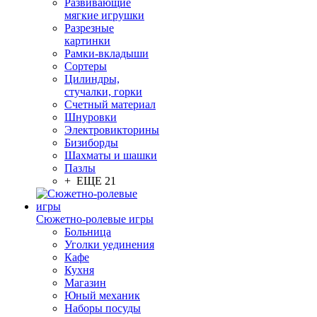
Развивающие
мягкие игрушки
Разрезные
картинки
Рамки-вкладыши
Сортеры
Цилиндры,
стучалки, горки
Счетный материал
Шнуровки
Электровикторины
Бизиборды
Шахматы и шашки
Пазлы
+ ЕЩЕ 21
Сюжетно-ролевые игры
Больница
Уголки уединения
Кафе
Кухня
Магазин
Юный механик
Наборы посуды