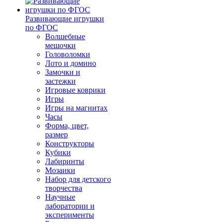
Развивающие игрушки
по ФГОС
Волшебные
мешочки
Головоломки
Лото и домино
Замочки и
застежки
Игровые коврики
Игры
Игры на магнитах
Часы
Форма, цвет,
размер
Конструкторы
Кубики
Лабиринты
Мозаики
Набор для детского
творчества
Научные
лаборатории и
эксперименты