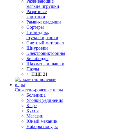
Развивающие
мягкие игрушки
Разрезные
картинки
Рамки-вкладыши
Сортеры
Цилиндры,
стучалки, горки
Счетный материал
Шнуровки
Электровикторины
Бизиборды
Шахматы и шашки
Пазлы
+ ЕЩЕ 21
Сюжетно-ролевые игры
Больница
Уголки уединения
Кафе
Кухня
Магазин
Юный механик
Наборы посуды