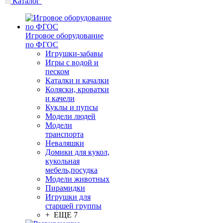
Каталог
Игровое оборудование
по ФГОС
Игрушки-забавы
Игры с водой и
песком
Каталки и качалки
Коляски, кроватки
и качели
Куклы и пупсы
Модели людей
Модели
транспорта
Неваляшки
Домики для кукол,
кукольная
мебель,посудка
Модели животных
Пирамидки
Игрушки для
старшей группы
+ ЕЩЕ 7