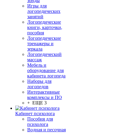
зонды
Игры для
логопедических
занятий
Логопедические
книги, карточки,
пособия
Логопедические
тренажеры и
зеркала
Логопедический
массаж
Мебель и
оборудование для
кабинета логопеда
Наборы для
логопедов
Интерактивные
комплексы и ПО
+ ЕЩЕ 3
Кабинет психолога
Пособия для
психолога
Водная и песочная