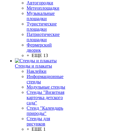
Автогородки
Метеоплощадки
Музыкальные
площадки
Туристические
площадки
Патриотические
площадки
Фермерский
дворик
+ ЕЩЕ 13
Стенды и плакаты
Наклейки
Информационные
стенды
Модульные стенды
Стенды "Визитная
карточка детского
сада"
Стенд "Календарь
природы"
Стенды для
рисунков
+ ЕЩЕ 1