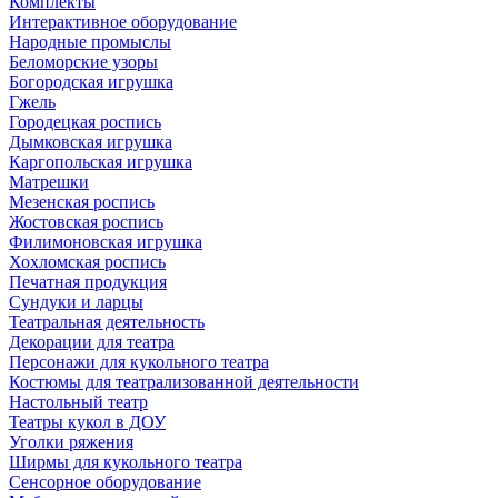
Комплекты
Интерактивное оборудование
Народные промыслы
Беломорские узоры
Богородская игрушка
Гжель
Городецкая роспись
Дымковская игрушка
Каргопольская игрушка
Матрешки
Мезенская роспись
Жостовская роспись
Филимоновская игрушка
Хохломская роспись
Печатная продукция
Сундуки и ларцы
Театральная деятельность
Декорации для театра
Персонажи для кукольного театра
Костюмы для театрализованной деятельности
Настольный театр
Театры кукол в ДОУ
Уголки ряжения
Ширмы для кукольного театра
Сенсорное оборудование