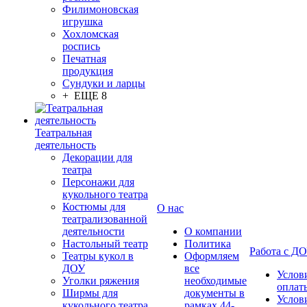
Филимоновская
игрушка
Хохломская
роспись
Печатная
продукция
Сундуки и ларцы
+ ЕЩЕ 8
Театральная
деятельность
Декорации для
театра
Персонажи для
кукольного театра
Костюмы для
О нас
театрализованной
деятельности
О компании
Настольный театр
Политика
Работа с Д
Театры кукол в
Оформляем
ДОУ
все
Услов
Уголки ряжения
необходимые
оплат
Ширмы для
документы в
Услов
кукольного театра
рамках 44-