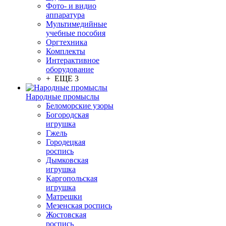
Фото- и видио
аппаратура
Мультимедийные
учебные пособия
Оргтехника
Комплекты
Интерактивное
оборудование
+ ЕЩЕ 3
Народные промыслы
Беломорские узоры
Богородская
игрушка
Гжель
Городецкая
роспись
Дымковская
игрушка
Каргопольская
игрушка
Матрешки
Мезенская роспись
Жостовская
роспись