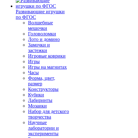
Развивающие игрушки
по ФГОС
Волшебные
мешочки
Головоломки
Лото и домино
Замочки и
застежки
Игровые коврики
Игры
Игры на магнитах
Часы
Форма, цвет,
размер
Конструкторы
Кубики
Лабиринты
Мозаики
Набор для детского
творчества
Научные
лаборатории и
эксперименты