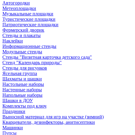
Автогородки
Метеоплощадки
Музыкальные площадки
Туристические площадки
Патриотические площадки
Фермерский дворик
Стенды и плакаты
Наклейки
Информационные стенды
Модульные стенды
Стенды "Визитная карточка детского сада"
Стенд "Календарь природы"
Стенды для рисунков
Ясельная группа
Шахматы и шашки
Настольные наборы
Настенные наборы
Напольные наборы
Шашки в ДОУ
Комплекты под ключ
Праздники
Выносной материал для игр на участке (зимний)
Кварцеватели, дезинфекторы, анитисептики
Машинки
Пупсы