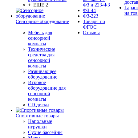
доста
+ ЕЩЕ 2
ФЗ и 223-ФЗ
Гаран
ФЗ-44
на тов
ФЗ-223
Сенсорное оборудование
Товары по
ФГОС
Мебель для
Отзывы
сенсорной
комнаты
Технические
средства для
сенсорной
комнаты
Развивающее
оборудование
Игровое
оборудование для
сенсорной
комнаты
CD диски
Спортивные товары
Напольные
игрушки
Сухие бассейны
Маты