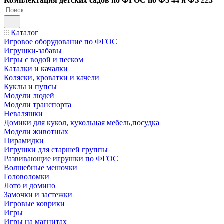
Ко
мплектация детских садов по ФГОC по ФЗ 44 и ФЗ 223
Каталог
Игровое оборудование по ФГОС
Игрушки-забавы
Игры с водой и песком
Каталки и качалки
Коляски, кроватки и качели
Куклы и пупсы
Модели людей
Модели транспорта
Неваляшки
Домики для кукол, кукольная мебель,посудка
Модели животных
Пирамидки
Игрушки для старшей группы
Развивающие игрушки по ФГОС
Волшебные мешочки
Головоломки
Лото и домино
Замочки и застежки
Игровые коврики
Игры
Игры на магнитах