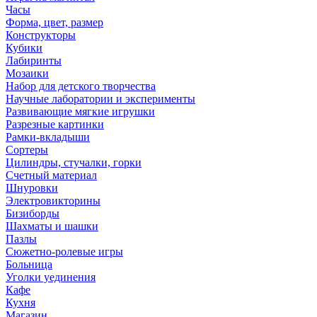
Часы
Форма, цвет, размер
Конструкторы
Кубики
Лабиринты
Мозаики
Набор для детского творчества
Научные лаборатории и эксперименты
Развивающие мягкие игрушки
Разрезные картинки
Рамки-вкладыши
Сортеры
Цилиндры, стучалки, горки
Счетный материал
Шнуровки
Электровикторины
Бизиборды
Шахматы и шашки
Пазлы
Сюжетно-ролевые игры
Больница
Уголки уединения
Кафе
Кухня
Магазин