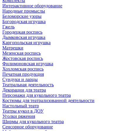
Комплекты
Интерактивное оборудование
Народные промыслы
Беломорские узоры
Богородская игрушка
Гжель
Городецкая роспись
Дымковская игрушка
Каргопольская игрушка
Матрешки
Мезенская роспись
Жостовская роспись
Филимоновская игрушка
Хохломская роспись
Печатная продукция
Сундуки и ларцы
Театральная деятельность
Декорации для театра
Персонажи для кукольного театра
Костюмы для театрализованной деятельности
Настольный театр
Театры кукол в ДОУ
Уголки ряжения
Ширмы для кукольного театра
Сенсорное оборудование