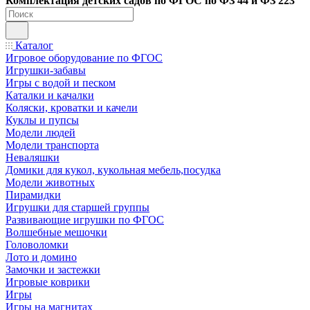
Ко
мплектация детских садов по ФГОC по ФЗ 44 и ФЗ 223
Каталог
Игровое оборудование по ФГОС
Игрушки-забавы
Игры с водой и песком
Каталки и качалки
Коляски, кроватки и качели
Куклы и пупсы
Модели людей
Модели транспорта
Неваляшки
Домики для кукол, кукольная мебель,посудка
Модели животных
Пирамидки
Игрушки для старшей группы
Развивающие игрушки по ФГОС
Волшебные мешочки
Головоломки
Лото и домино
Замочки и застежки
Игровые коврики
Игры
Игры на магнитах