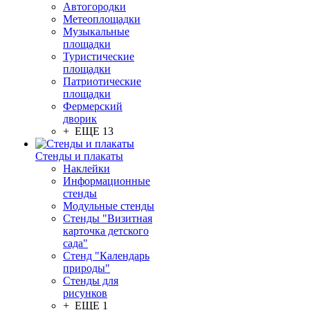
Автогородки
Метеоплощадки
Музыкальные
площадки
Туристические
площадки
Патриотические
площадки
Фермерский
дворик
+ ЕЩЕ 13
Стенды и плакаты
Наклейки
Информационные
стенды
Модульные стенды
Стенды "Визитная
карточка детского
сада"
Стенд "Календарь
природы"
Стенды для
рисунков
+ ЕЩЕ 1