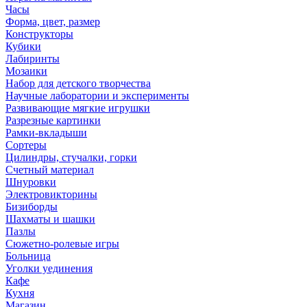
Часы
Форма, цвет, размер
Конструкторы
Кубики
Лабиринты
Мозаики
Набор для детского творчества
Научные лаборатории и эксперименты
Развивающие мягкие игрушки
Разрезные картинки
Рамки-вкладыши
Сортеры
Цилиндры, стучалки, горки
Счетный материал
Шнуровки
Электровикторины
Бизиборды
Шахматы и шашки
Пазлы
Сюжетно-ролевые игры
Больница
Уголки уединения
Кафе
Кухня
Магазин