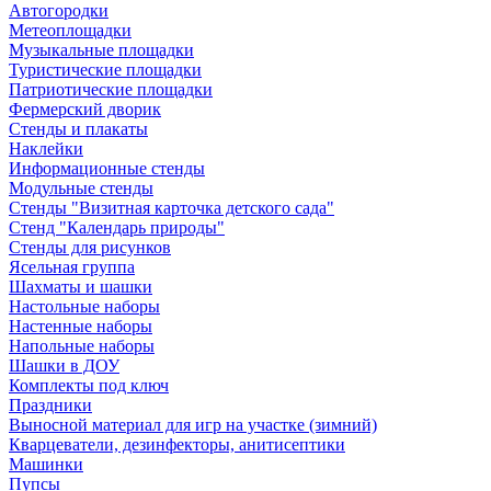
Автогородки
Метеоплощадки
Музыкальные площадки
Туристические площадки
Патриотические площадки
Фермерский дворик
Стенды и плакаты
Наклейки
Информационные стенды
Модульные стенды
Стенды "Визитная карточка детского сада"
Стенд "Календарь природы"
Стенды для рисунков
Ясельная группа
Шахматы и шашки
Настольные наборы
Настенные наборы
Напольные наборы
Шашки в ДОУ
Комплекты под ключ
Праздники
Выносной материал для игр на участке (зимний)
Кварцеватели, дезинфекторы, анитисептики
Машинки
Пупсы