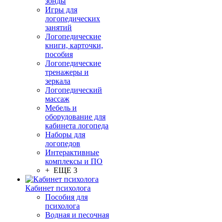
зонды
Игры для
логопедических
занятий
Логопедические
книги, карточки,
пособия
Логопедические
тренажеры и
зеркала
Логопедический
массаж
Мебель и
оборудование для
кабинета логопеда
Наборы для
логопедов
Интерактивные
комплексы и ПО
+ ЕЩЕ 3
Кабинет психолога
Пособия для
психолога
Водная и песочная