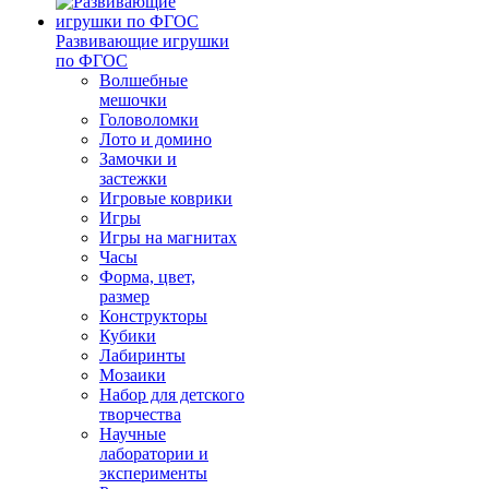
Развивающие игрушки
по ФГОС
Волшебные
мешочки
Головоломки
Лото и домино
Замочки и
застежки
Игровые коврики
Игры
Игры на магнитах
Часы
Форма, цвет,
размер
Конструкторы
Кубики
Лабиринты
Мозаики
Набор для детского
творчества
Научные
лаборатории и
эксперименты