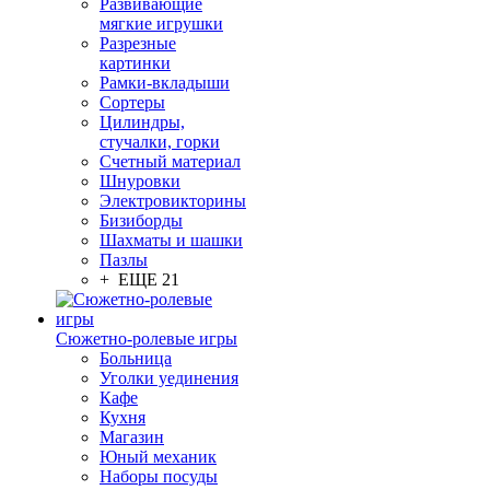
Развивающие
мягкие игрушки
Разрезные
картинки
Рамки-вкладыши
Сортеры
Цилиндры,
стучалки, горки
Счетный материал
Шнуровки
Электровикторины
Бизиборды
Шахматы и шашки
Пазлы
+ ЕЩЕ 21
Сюжетно-ролевые игры
Больница
Уголки уединения
Кафе
Кухня
Магазин
Юный механик
Наборы посуды