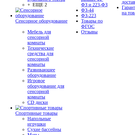
доста
+ ЕЩЕ 2
ФЗ и 223-ФЗ
Гаран
ФЗ-44
на тов
ФЗ-223
Сенсорное оборудование
Товары по
ФГОС
Мебель для
Отзывы
сенсорной
комнаты
Технические
средства для
сенсорной
комнаты
Развивающее
оборудование
Игровое
оборудование для
сенсорной
комнаты
CD диски
Спортивные товары
Напольные
игрушки
Сухие бассейны
Маты