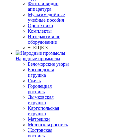
Фото- и видио
аппаратура
Мультимедийные
учебные пособия
Оргтехника
Комплекты
Интерактивное
оборудование
+ ЕЩЕ 3
Народные промыслы
Беломорские узоры
Богородская
игрушка
Гжель
Городецкая
роспись
Дымковская
игрушка
Каргопольская
игрушка
Матрешки
Мезенская роспись
Жостовская
роспись