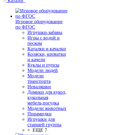
Каталог
Игровое оборудование
по ФГОС
Игрушки-забавы
Игры с водой и
песком
Каталки и качалки
Коляски, кроватки
и качели
Куклы и пупсы
Модели людей
Модели
транспорта
Неваляшки
Домики для кукол,
кукольная
мебель,посудка
Модели животных
Пирамидки
Игрушки для
старшей группы
+ ЕЩЕ 7