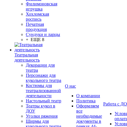
Филимоновская
игрушка
Хохломская
роспись
Печатная
продукция
Сундуки и ларцы
+ ЕЩЕ 8
Театральная
деятельность
Декорации для
театра
Персонажи для
кукольного театра
Костюмы для
О нас
театрализованной
деятельности
О компании
Настольный театр
Политика
Работа с Д
Театры кукол в
Оформляем
ДОУ
все
Услов
Уголки ряжения
необходимые
оплат
Ширмы для
документы в
Услов
кукольного театра
рамках 44-