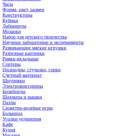
Часы
Форма, цвет, размер
Конструкторы
Кубики
Лабиринты
Мозаики
Набор для детского творчества
Научные лаборатории и эксперименты
Развивающие мягкие игрушки
Разрезные картинки
Рамки-вкладыши
Сортеры
Цилиндры, стучалки, горки
Счетный материал
Шнуровки
Электровикторины
Бизиборды
Шахматы и шашки
Пазлы
Сюжетно-ролевые игры
Больница
Уголки уединения
Кафе
Кухня
Магазин