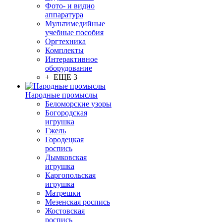
Фото- и видио
аппаратура
Мультимедийные
учебные пособия
Оргтехника
Комплекты
Интерактивное
оборудование
+ ЕЩЕ 3
Народные промыслы
Беломорские узоры
Богородская
игрушка
Гжель
Городецкая
роспись
Дымковская
игрушка
Каргопольская
игрушка
Матрешки
Мезенская роспись
Жостовская
роспись