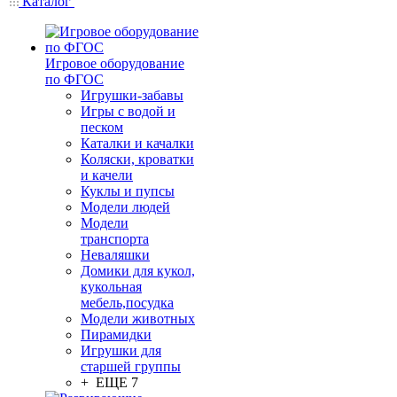
Каталог
Игровое оборудование
по ФГОС
Игрушки-забавы
Игры с водой и
песком
Каталки и качалки
Коляски, кроватки
и качели
Куклы и пупсы
Модели людей
Модели
транспорта
Неваляшки
Домики для кукол,
кукольная
мебель,посудка
Модели животных
Пирамидки
Игрушки для
старшей группы
+ ЕЩЕ 7