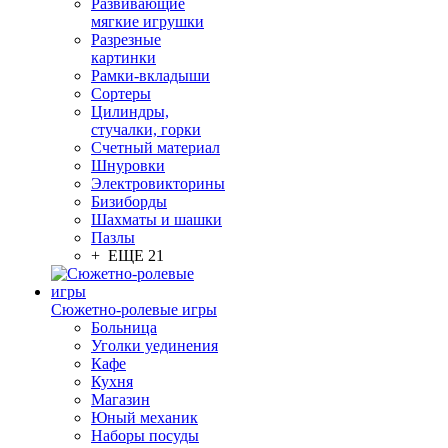
Развивающие
мягкие игрушки
Разрезные
картинки
Рамки-вкладыши
Сортеры
Цилиндры,
стучалки, горки
Счетный материал
Шнуровки
Электровикторины
Бизиборды
Шахматы и шашки
Пазлы
+ ЕЩЕ 21
Сюжетно-ролевые игры
Больница
Уголки уединения
Кафе
Кухня
Магазин
Юный механик
Наборы посуды