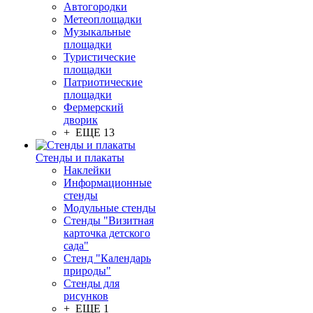
Автогородки
Метеоплощадки
Музыкальные
площадки
Туристические
площадки
Патриотические
площадки
Фермерский
дворик
+ ЕЩЕ 13
Стенды и плакаты
Наклейки
Информационные
стенды
Модульные стенды
Стенды "Визитная
карточка детского
сада"
Стенд "Календарь
природы"
Стенды для
рисунков
+ ЕЩЕ 1