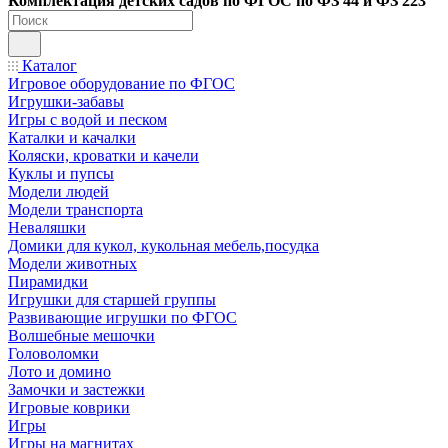
Ко
мплектация детских садов по ФГОC по ФЗ 44 и ФЗ 223
Каталог
Игровое оборудование по ФГОС
Игрушки-забавы
Игры с водой и песком
Каталки и качалки
Коляски, кроватки и качели
Куклы и пупсы
Модели людей
Модели транспорта
Неваляшки
Домики для кукол, кукольная мебель,посудка
Модели животных
Пирамидки
Игрушки для старшей группы
Развивающие игрушки по ФГОС
Волшебные мешочки
Головоломки
Лото и домино
Замочки и застежки
Игровые коврики
Игры
Игры на магнитах