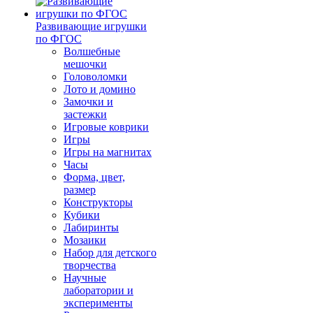
Развивающие игрушки
по ФГОС
Волшебные
мешочки
Головоломки
Лото и домино
Замочки и
застежки
Игровые коврики
Игры
Игры на магнитах
Часы
Форма, цвет,
размер
Конструкторы
Кубики
Лабиринты
Мозаики
Набор для детского
творчества
Научные
лаборатории и
эксперименты