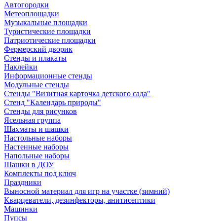
Автогородки
Метеоплощадки
Музыкальные площадки
Туристические площадки
Патриотические площадки
Фермерский дворик
Стенды и плакаты
Наклейки
Информационные стенды
Модульные стенды
Стенды "Визитная карточка детского сада"
Стенд "Календарь природы"
Стенды для рисунков
Ясельная группа
Шахматы и шашки
Настольные наборы
Настенные наборы
Напольные наборы
Шашки в ДОУ
Комплекты под ключ
Праздники
Выносной материал для игр на участке (зимний)
Кварцеватели, дезинфекторы, анитисептики
Машинки
Пупсы