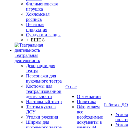
Филимоновская
игрушка
Хохломская
роспись
Печатная
продукция
Сундуки и ларцы
+ ЕЩЕ 8
Театральная
деятельность
Декорации для
театра
Персонажи для
кукольного театра
Костюмы для
О нас
театрализованной
деятельности
О компании
Настольный театр
Политика
Работа с Д
Театры кукол в
Оформляем
ДОУ
все
Услов
Уголки ряжения
необходимые
оплат
Ширмы для
документы в
Услов
кукольного театра
рамках 44-