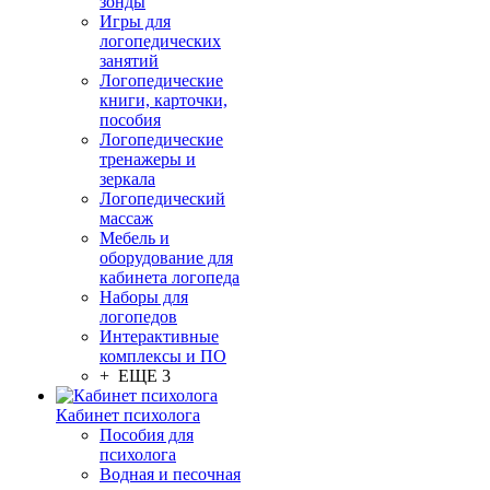
зонды
Игры для
логопедических
занятий
Логопедические
книги, карточки,
пособия
Логопедические
тренажеры и
зеркала
Логопедический
массаж
Мебель и
оборудование для
кабинета логопеда
Наборы для
логопедов
Интерактивные
комплексы и ПО
+ ЕЩЕ 3
Кабинет психолога
Пособия для
психолога
Водная и песочная