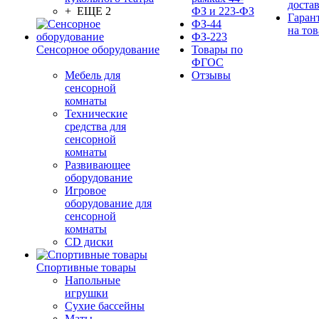
доста
+ ЕЩЕ 2
ФЗ и 223-ФЗ
Гаран
ФЗ-44
на тов
ФЗ-223
Сенсорное оборудование
Товары по
ФГОС
Мебель для
Отзывы
сенсорной
комнаты
Технические
средства для
сенсорной
комнаты
Развивающее
оборудование
Игровое
оборудование для
сенсорной
комнаты
CD диски
Спортивные товары
Напольные
игрушки
Сухие бассейны
Маты