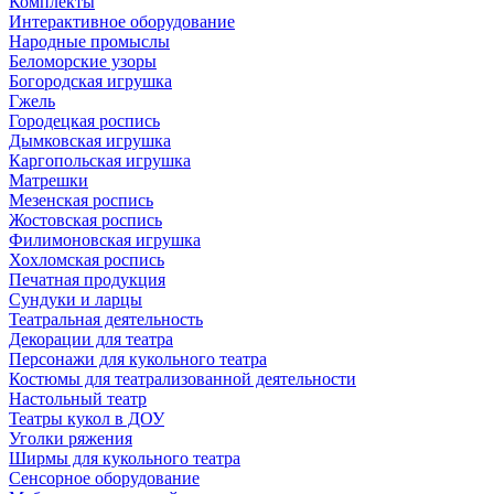
Комплекты
Интерактивное оборудование
Народные промыслы
Беломорские узоры
Богородская игрушка
Гжель
Городецкая роспись
Дымковская игрушка
Каргопольская игрушка
Матрешки
Мезенская роспись
Жостовская роспись
Филимоновская игрушка
Хохломская роспись
Печатная продукция
Сундуки и ларцы
Театральная деятельность
Декорации для театра
Персонажи для кукольного театра
Костюмы для театрализованной деятельности
Настольный театр
Театры кукол в ДОУ
Уголки ряжения
Ширмы для кукольного театра
Сенсорное оборудование