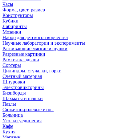
Часы
Форма, цвет, размер
Конструкторы
Кубики
Лабиринты
Мозаики
Набор для детского творчества
Научные лаборатории и эксперименты
Развивающие мягкие игрушки
Разрезные картинки
Рамки-вкладыши
Сортеры
Цилиндры, стучалки, горки
Счетный материал
Шнуровки
Электровикторины
Бизиборды
Шахматы и шашки
Пазлы
Сюжетно-ролевые игры
Больница
Уголки уединения
Кафе
Кухня
Магазин