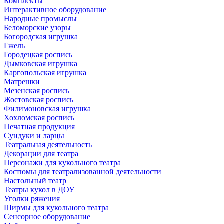
Комплекты
Интерактивное оборудование
Народные промыслы
Беломорские узоры
Богородская игрушка
Гжель
Городецкая роспись
Дымковская игрушка
Каргопольская игрушка
Матрешки
Мезенская роспись
Жостовская роспись
Филимоновская игрушка
Хохломская роспись
Печатная продукция
Сундуки и ларцы
Театральная деятельность
Декорации для театра
Персонажи для кукольного театра
Костюмы для театрализованной деятельности
Настольный театр
Театры кукол в ДОУ
Уголки ряжения
Ширмы для кукольного театра
Сенсорное оборудование