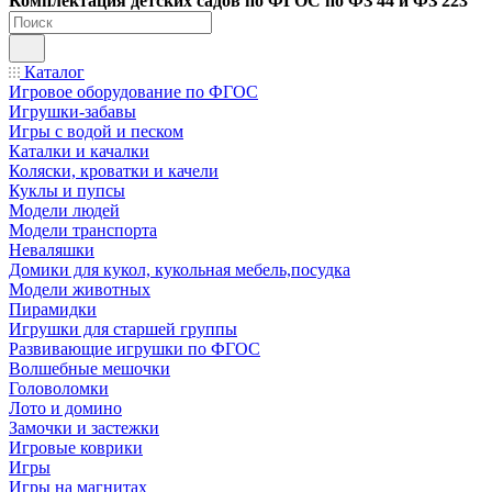
Ко
мплектация детских садов по ФГОC по ФЗ 44 и ФЗ 223
Каталог
Игровое оборудование по ФГОС
Игрушки-забавы
Игры с водой и песком
Каталки и качалки
Коляски, кроватки и качели
Куклы и пупсы
Модели людей
Модели транспорта
Неваляшки
Домики для кукол, кукольная мебель,посудка
Модели животных
Пирамидки
Игрушки для старшей группы
Развивающие игрушки по ФГОС
Волшебные мешочки
Головоломки
Лото и домино
Замочки и застежки
Игровые коврики
Игры
Игры на магнитах