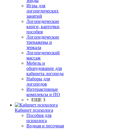
зонды
Игры для
логопедических
занятий
Логопедические
книги, карточки,
пособия
Логопедические
тренажеры и
зеркала
Логопедический
массаж
Мебель и
оборудование для
кабинета логопеда
Наборы для
логопедов
Интерактивные
комплексы и ПО
+ ЕЩЕ 3
Кабинет психолога
Пособия для
психолога
Водная и песочная