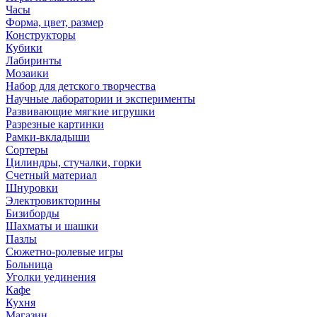
Часы
Форма, цвет, размер
Конструкторы
Кубики
Лабиринты
Мозаики
Набор для детского творчества
Научные лаборатории и эксперименты
Развивающие мягкие игрушки
Разрезные картинки
Рамки-вкладыши
Сортеры
Цилиндры, стучалки, горки
Счетный материал
Шнуровки
Электровикторины
Бизиборды
Шахматы и шашки
Пазлы
Сюжетно-ролевые игры
Больница
Уголки уединения
Кафе
Кухня
Магазин