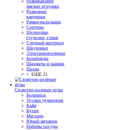
Развивающие
мягкие игрушки
Разрезные
картинки
Рамки-вкладыши
Сортеры
Цилиндры,
стучалки, горки
Счетный материал
Шнуровки
Электровикторины
Бизиборды
Шахматы и шашки
Пазлы
+ ЕЩЕ 21
Сюжетно-ролевые игры
Больница
Уголки уединения
Кафе
Кухня
Магазин
Юный механик
Наборы посуды