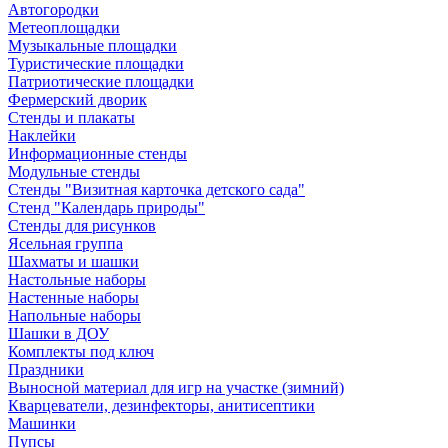
Автогородки
Метеоплощадки
Музыкальные площадки
Туристические площадки
Патриотические площадки
Фермерский дворик
Стенды и плакаты
Наклейки
Информационные стенды
Модульные стенды
Стенды "Визитная карточка детского сада"
Стенд "Календарь природы"
Стенды для рисунков
Ясельная группа
Шахматы и шашки
Настольные наборы
Настенные наборы
Напольные наборы
Шашки в ДОУ
Комплекты под ключ
Праздники
Выносной материал для игр на участке (зимний)
Кварцеватели, дезинфекторы, анитисептики
Машинки
Пупсы