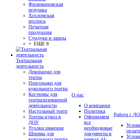
Филимоновская
игрушка
Хохломская
роспись
Печатная
продукция
Сундуки и ларцы
+ ЕЩЕ 8
Театральная
деятельность
Декорации для
театра
Персонажи для
кукольного театра
Костюмы для
О нас
театрализованной
деятельности
О компании
Настольный театр
Политика
Работа с Д
Театры кукол в
Оформляем
ДОУ
все
Услов
Уголки ряжения
необходимые
оплат
Ширмы для
документы в
Услов
кукольного театра
рамках 44-