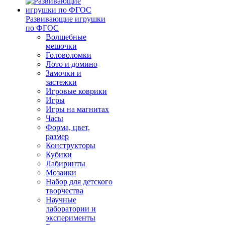
Развивающие игрушки
по ФГОС
Волшебные
мешочки
Головоломки
Лото и домино
Замочки и
застежки
Игровые коврики
Игры
Игры на магнитах
Часы
Форма, цвет,
размер
Конструкторы
Кубики
Лабиринты
Мозаики
Набор для детского
творчества
Научные
лаборатории и
эксперименты