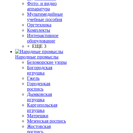
Фото- и видио
аппаратура
Мультимедийные
учебные пособия
Оргтехника
Комплекты
Интерактивное
оборудование
+ ЕЩЕ 3
Народные промыслы
Беломорские узоры
Богородская
игрушка
Гжель
Городецкая
роспись
Дымковская
игрушка
Каргопольская
игрушка
Матрешки
Мезенская роспись
Жостовская
роспись