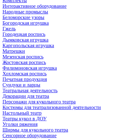
Комплекты
Интерактивное оборудование
Народные промыслы
Беломорские узоры
Богородская игрушка
Гжель
Городецкая роспись
Дымковская игрушка
Каргопольская игрушка
Матрешки
Мезенская роспись
Жостовская роспись
Филимоновская игрушка
Хохломская роспись
Печатная продукция
Сундуки и ларцы
Театральная деятельность
Декорации для театра
Персонажи для кукольного театра
Костюмы для театрализованной деятельности
Настольный театр
Театры кукол в ДОУ
Уголки ряжения
Ширмы для кукольного театра
Сенсорное оборудование