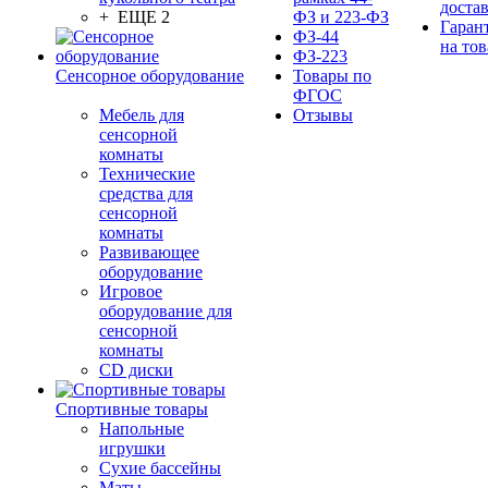
доста
+ ЕЩЕ 2
ФЗ и 223-ФЗ
Гаран
ФЗ-44
на тов
ФЗ-223
Сенсорное оборудование
Товары по
ФГОС
Мебель для
Отзывы
сенсорной
комнаты
Технические
средства для
сенсорной
комнаты
Развивающее
оборудование
Игровое
оборудование для
сенсорной
комнаты
CD диски
Спортивные товары
Напольные
игрушки
Сухие бассейны
Маты