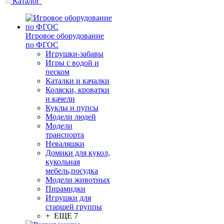
Каталог
Игровое оборудование
по ФГОС
Игрушки-забавы
Игры с водой и
песком
Каталки и качалки
Коляски, кроватки
и качели
Куклы и пупсы
Модели людей
Модели
транспорта
Неваляшки
Домики для кукол,
кукольная
мебель,посудка
Модели животных
Пирамидки
Игрушки для
старшей группы
+ ЕЩЕ 7