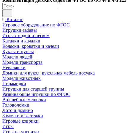
Ко
мплектация детских садов по ФГОC по ФЗ 44 и ФЗ 223
Каталог
Игровое оборудование по ФГОС
Игрушки-забавы
Игры с водой и песком
Каталки и качалки
Коляски, кроватки и качели
Куклы и пупсы
Модели людей
Модели транспорта
Неваляшки
Домики для кукол, кукольная мебель,посудка
Модели животных
Пирамидки
Игрушки для старшей группы
Развивающие игрушки по ФГОС
Волшебные мешочки
Головоломки
Лото и домино
Замочки и застежки
Игровые коврики
Игры
Игры на магнитах