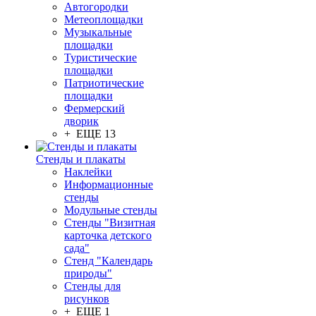
Автогородки
Метеоплощадки
Музыкальные
площадки
Туристические
площадки
Патриотические
площадки
Фермерский
дворик
+ ЕЩЕ 13
Стенды и плакаты
Наклейки
Информационные
стенды
Модульные стенды
Стенды "Визитная
карточка детского
сада"
Стенд "Календарь
природы"
Стенды для
рисунков
+ ЕЩЕ 1